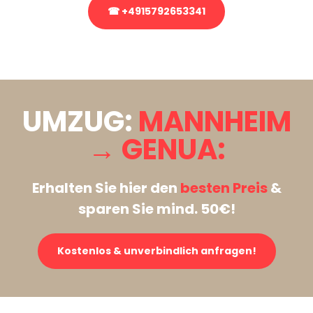
☎ +4915792653341
Stattdessen eine unverbindliche Anfrage senden
UMZUG:
MANNHEIM
→ GENUA:
Erhalten Sie hier den
besten Preis
&
sparen Sie mind. 50€!
Kostenlos & unverbindlich anfragen!