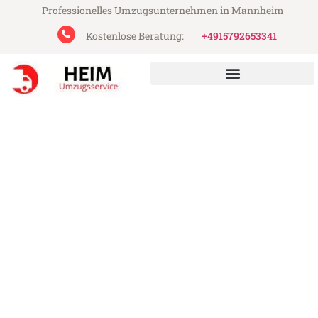
Professionelles Umzugsunternehmen in Mannheim
Kostenlose Beratung:
+4915792653341
Heim Umzugsservice aus Mannheim
Umzug Mannheim Genua
Günstiger Umzug Mannheim Genua (ab
199€)
Express-Abwicklung in unter 24 Stunden!
Über 15 Jahre Erfahrung mit Umzügen!
Angebot erhalten in unter 30 Minuten!