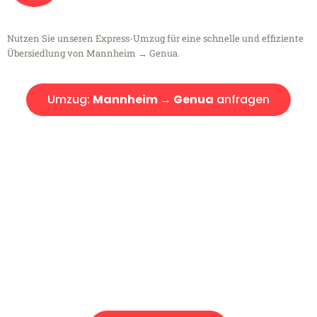
Nutzen Sie unseren Express-Umzug für eine schnelle und effiziente
Übersiedlung von Mannheim → Genua.
Umzug:
Mannheim → Genua
anfragen
Kostenlose Beratung!
Sie haben Fragen?
Sie haben Fragen zu Ihrem Transport oder benötigen eine Beratung
bezüglich Ihres Umzug?
Rufen Sie uns gerne an, unser Team aus Experten freut sich, Ihnen
kostenlos weiterzuhelfen!