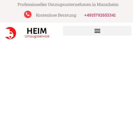
Professionelles Umzugsunternehmen in Mannheim
Kostenlose Beratung:
+4915792653341
Heim Umzugsservice aus Mannheim
Umzug Mannheim Modena
Günstiger Umzug Mannheim Modena (ab
199€)
Express-Abwicklung in unter 24 Stunden!
Über 15 Jahre Erfahrung mit Umzügen!
Angebot erhalten in unter 30 Minuten!