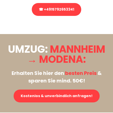
☎ +4915792653341
Stattdessen eine unverbindliche Anfrage senden
UMZUG:
MANNHEIM
→ MODENA:
Erhalten Sie hier den
besten Preis
&
sparen Sie mind. 50€!
Kostenlos & unverbindlich anfragen!