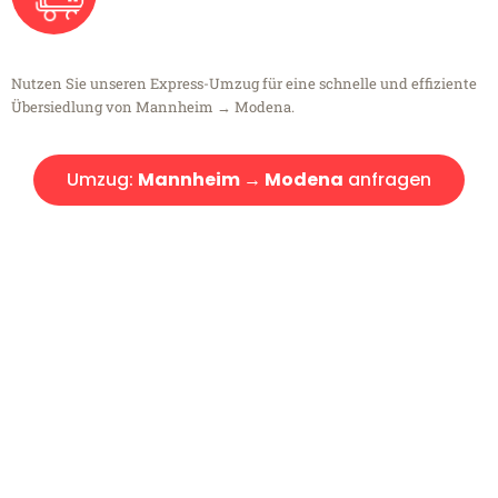
Nutzen Sie unseren Express-Umzug für eine schnelle und effiziente
Übersiedlung von Mannheim → Modena.
Umzug:
Mannheim → Modena
anfragen
Kostenlose Beratung!
Sie haben Fragen?
Sie haben Fragen zu Ihrem Transport oder benötigen eine Beratung
bezüglich Ihres Umzug?
Rufen Sie uns gerne an, unser Team aus Experten freut sich, Ihnen
kostenlos weiterzuhelfen!