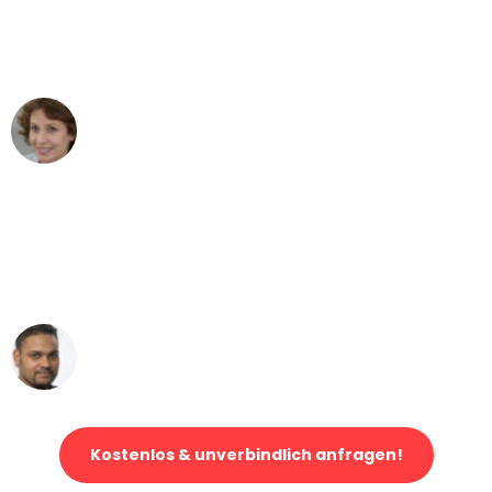
Mannheim nach Wien nicht vorstellen
können - DANKE!"
Maria W
Umzug von Mannheim nach Wien
"Mein Klavier kam in unter 24 Stunden
ohne einen Kratzer an - ein
erstklassiger Service!"
Ümit Y.
Klaviertransport in Mannheim
Kostenlos & unverbindlich anfragen!