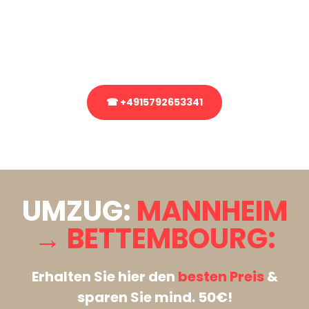
Sie haben Fragen zu Ihrem Transport oder benötigen eine Beratung
bezüglich Ihres Umzug?
Rufen Sie uns gerne an, unser Team aus Experten freut sich, Ihnen
kostenlos weiterzuhelfen!
☎ +4915792653341
Stattdessen eine unverbindliche Anfrage senden
UMZUG:
MANNHEIM
→ BETTEMBOURG:
Erhalten Sie hier den
besten Preis
&
sparen Sie mind. 50€!