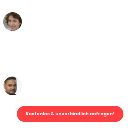
können - DANKE!"
Maria W
Umzug von Mannheim nach Wien
"Mein Klavier kam in unter 24 Stunden
ohne einen Kratzer an - ein
erstklassiger Service!"
Ümit Y.
Klaviertransport in Mannheim
Kostenlos & unverbindlich anfragen!
Jetzt anfragen und der nächste glückliche Kunde werden. Alle
Umzugsanfragen sind zu
100% kostenlos & unverbindlich!