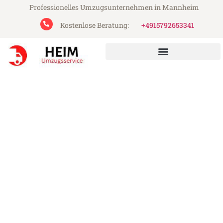
Professionelles Umzugsunternehmen in Mannheim
Kostenlose Beratung:
+4915792653341
Heim Umzugsservice aus Mannheim
Umzug Mannheim
Apeldoorn
Günstiger Umzug Mannheim Apeldoorn
(ab 199€)
Express-Abwicklung in unter 24 Stunden!
Über 15 Jahre Erfahrung mit Umzügen!