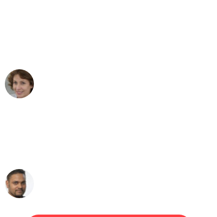
"Besser hätte ich mir den Umzug von
Mannheim nach Wien nicht vorstellen
können - DANKE!"
Maria W
Umzug von Mannheim nach Wien
"Mein Klavier kam in unter 24 Stunden
ohne einen Kratzer an - ein
erstklassiger Service!"
Ümit Y.
Klaviertransport in Mannheim