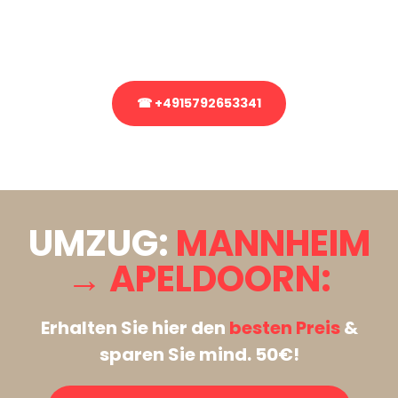
Rufen Sie uns gerne an, unser Team aus Experten freut sich, Ihnen
kostenlos weiterzuhelfen!
☎ +4915792653341
Stattdessen eine unverbindliche Anfrage senden
UMZUG:
MANNHEIM
→ APELDOORN:
Erhalten Sie hier den
besten Preis
&
sparen Sie mind. 50€!