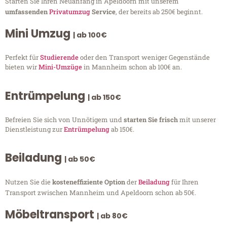
Starten Sie Ihren Neuanfang in Apeldoorn mit unserem
umfassenden
Privatumzug
Service
, der bereits ab 250€ beginnt.
Mini Umzug
| ab 100€
Perfekt für
Studierende
oder den Transport weniger Gegenstände
bieten wir
Mini-Umzüge
in Mannheim schon ab 100€ an.
Entrümpelung
| ab 150€
Befreien Sie sich von Unnötigem und
starten Sie frisch
mit unserer
Dienstleistung zur
Entrümpelung
ab 150€.
Beiladung
| ab 50€
Nutzen Sie die
kosteneffiziente Option
der
Beiladung
für Ihren
Transport zwischen Mannheim und Apeldoorn schon ab 50€.
Möbeltransport
| ab 80€