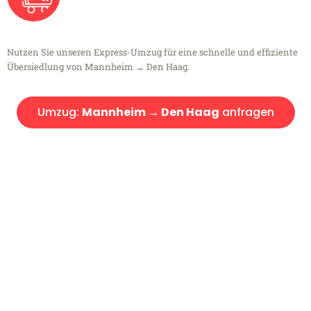
Nutzen Sie unseren Express-Umzug für eine schnelle und effiziente
Übersiedlung von Mannheim → Den Haag.
Umzug:
Mannheim → Den Haag
anfragen
Kostenlose Beratung!
Sie haben Fragen?
Sie haben Fragen zu Ihrem Transport oder benötigen eine Beratung
bezüglich Ihres Umzug?
Rufen Sie uns gerne an, unser Team aus Experten freut sich, Ihnen
kostenlos weiterzuhelfen!