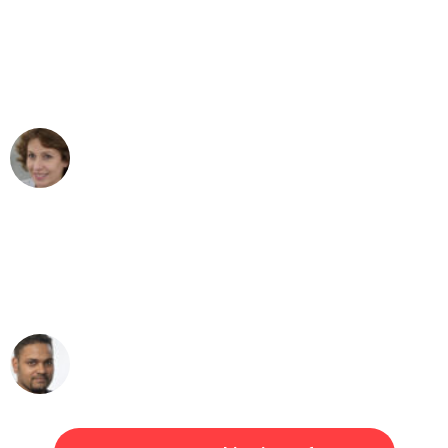
"Besser hätte ich mir den Umzug von
Mannheim nach Wien nicht vorstellen
können - DANKE!"
Maria W
Umzug von Mannheim nach Wien
"Mein Klavier kam in unter 24 Stunden
ohne einen Kratzer an - ein
erstklassiger Service!"
Ümit Y.
Klaviertransport in Mannheim