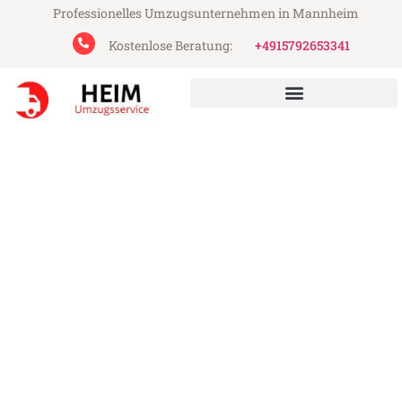
Professionelles Umzugsunternehmen in Mannheim
Kostenlose Beratung:
+4915792653341
Heim Umzugsservice aus Mannheim
Umzug Mannheim Den Haag
Günstiger Umzug Mannheim Den Haag (ab
199€)
Express-Abwicklung in unter 24 Stunden!
Über 15 Jahre Erfahrung mit Umzügen!
Angebot erhalten in unter 30 Minuten!