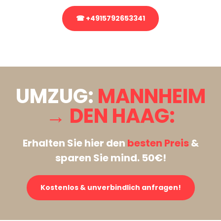
☎ +4915792653341
Stattdessen eine unverbindliche Anfrage senden
UMZUG:
MANNHEIM
→ DEN HAAG:
Erhalten Sie hier den
besten Preis
&
sparen Sie mind. 50€!
Kostenlos & unverbindlich anfragen!