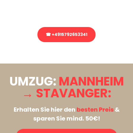
Rufen Sie uns gerne an, unser Team aus Experten freut sich, Ihnen
kostenlos weiterzuhelfen!
☎ +4915792653341
Stattdessen eine unverbindliche Anfrage senden
UMZUG:
MANNHEIM
→ STAVANGER:
Erhalten Sie hier den
besten Preis
&
sparen Sie mind. 50€!