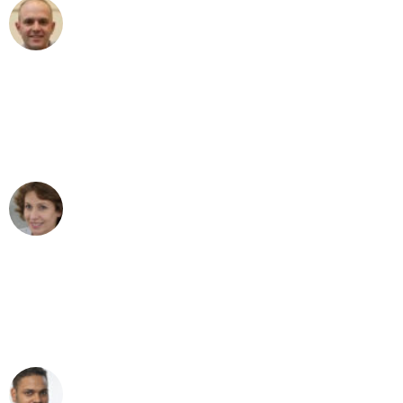
Frederik F.
Umzug in Mannheim
"Besser hätte ich mir den Umzug von
Mannheim nach Wien nicht vorstellen
können - DANKE!"
Maria W
Umzug von Mannheim nach Wien
"Mein Klavier kam in unter 24 Stunden
ohne einen Kratzer an - ein
erstklassiger Service!"
Ümit Y.
Klaviertransport in Mannheim