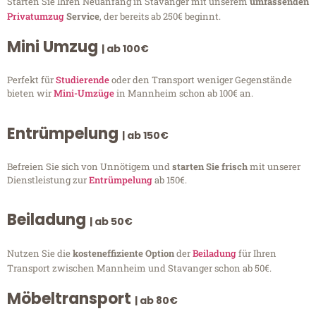
Starten Sie Ihren Neuanfang in Stavanger mit unserem
umfassenden
Privatumzug
Service
, der bereits ab 250€ beginnt.
Mini Umzug
| ab 100€
Perfekt für
Studierende
oder den Transport weniger Gegenstände
bieten wir
Mini-Umzüge
in Mannheim schon ab 100€ an.
Entrümpelung
| ab 150€
Befreien Sie sich von Unnötigem und
starten Sie frisch
mit unserer
Dienstleistung zur
Entrümpelung
ab 150€.
Beiladung
| ab 50€
Nutzen Sie die
kosteneffiziente Option
der
Beiladung
für Ihren
Transport zwischen Mannheim und Stavanger schon ab 50€.
Möbeltransport
| ab 80€