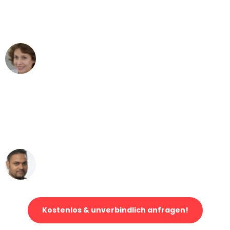
Mannheim nach Wien nicht vorstellen
können - DANKE!"
Maria W
Umzug von Mannheim nach Wien
"Mein Klavier kam in unter 24 Stunden
ohne einen Kratzer an - ein
erstklassiger Service!"
Ümit Y.
Klaviertransport in Mannheim
Kostenlos & unverbindlich anfragen!