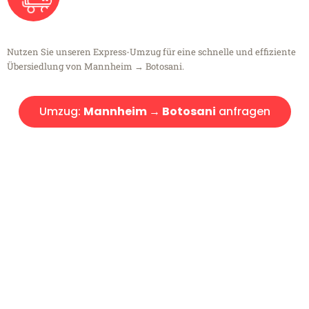
Nutzen Sie unseren Express-Umzug für eine schnelle und effiziente
Übersiedlung von Mannheim → Botosani.
Umzug:
Mannheim → Botosani
anfragen
Kostenlose Beratung!
Sie haben Fragen?
Sie haben Fragen zu Ihrem Transport oder benötigen eine Beratung
bezüglich Ihres Umzug?
Rufen Sie uns gerne an, unser Team aus Experten freut sich, Ihnen
kostenlos weiterzuhelfen!