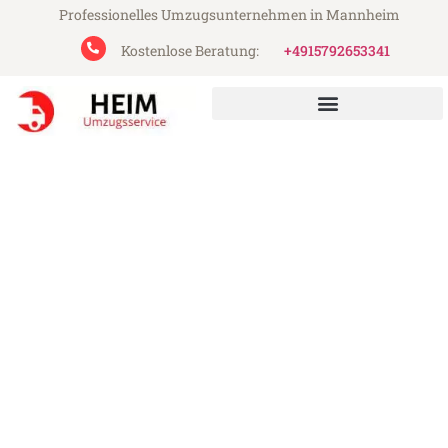
Professionelles Umzugsunternehmen in Mannheim
Kostenlose Beratung:
+4915792653341
Heim Umzugsservice aus Mannheim
Umzug Mannheim Botosani
Günstiger Umzug Mannheim Botosani (ab
199€)
Express-Abwicklung in unter 24 Stunden!
Über 15 Jahre Erfahrung mit Umzügen!
Angebot erhalten in unter 30 Minuten!