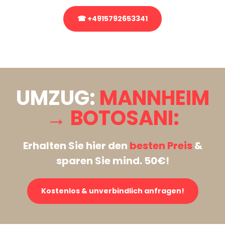
☎ +4915792653341
Stattdessen eine unverbindliche Anfrage senden
UMZUG:
MANNHEIM
→ BOTOSANI:
Erhalten Sie hier den
besten Preis
&
sparen Sie mind. 50€!
Kostenlos & unverbindlich anfragen!