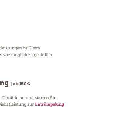
tleistungen bei Heim
 wie möglich zu gestalten.
ung
| ab 150€
von Unnötigem und
starten Sie
Dienstleistung zur
Entrümpelung