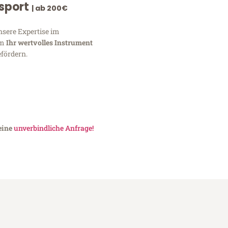
nsport
| ab 200€
nsere Expertise im
um
Ihr wertvolles Instrument
fördern.
eine
unverbindliche Anfrage!