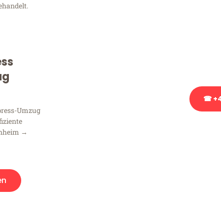
ehandelt.
Sie haben Fragen zu Ihrem
Beratung bezüglich Ihres
Rufen Sie uns gerne an, un
ess
Ihnen kostenlos weiterzuh
ug
☎ +4
xpress-Umzug
fiziente
Stattdessen eine u
nnheim →
en