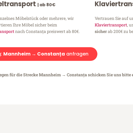
ltransport
Klaviertra
| ab 80€
inzelnes Möbelstück oder mehrere, wir
Vertrauen Sie auf u
tieren Ihre Möbel sicher beim
Klaviertransport
, 
ansport
nach Constanța preiswert ab 80€.
sicher
ab 200€ zu be
:
Mannheim → Constanța
anfragen
iegen für die Strecke Mannheim → Constanța schicken Sie uns bitte 