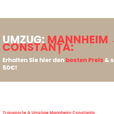
UMZUG:
MANNHEIM 
CONSTANȚA:
Erhalten Sie hier den
besten Preis
& s
50€!
Transporte & Umzüge Mannheim Constanța