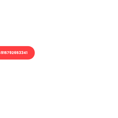
 Transport oder benötigen eine
 Umzug?
ser Team aus Experten freut sich,
elfen!
915792653341
nverbindliche Anfrage senden