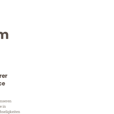
im
rer
Kostenlose Beratung!
ce
Sie 
unseren
Frag
e in
bseligkeiten