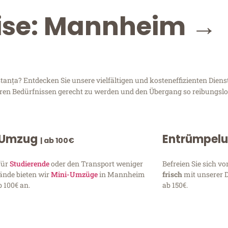
eise: Mannheim →
ța? Entdecken Sie unsere vielfältigen und kosteneffizienten Diens
hren Bedürfnissen gerecht zu werden und den Übergang so reibungslos
 Umzug
Entrümpel
| ab 100€
für
Studierende
oder den Transport weniger
Befreien Sie sich 
ände bieten wir
Mini-Umzüge
in Mannheim
frisch
mit unserer 
 100€ an.
ab 150€.