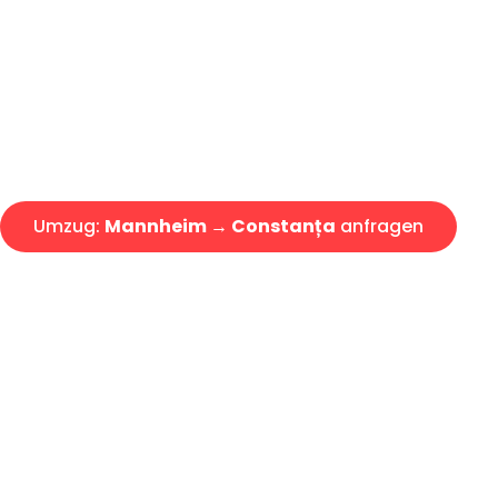
Express-Abwicklung in unter 2
Über 15 Jahre Erfahrung mit 
Angebot erhalten in unter 30 
Umzug:
Mannheim → Constanța
anfragen
Alle Umzugsanfragen sind zu 100% kostenlos & unverbind