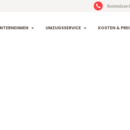
Kostenlose 
NTERNEHMEN
UMZUGSSERVICE
KOSTEN & PREI
eim Constanț
onstanța (ab 199€)