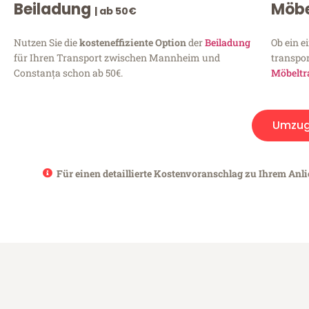
Beiladung
Möbe
| ab 50€
Nutzen Sie die
kosteneffiziente Option
der
Beiladung
Ob ein e
für Ihren Transport zwischen Mannheim und
transpor
Constanța schon ab 50€.
Möbeltr
Umzug
Für einen detaillierte Kostenvoranschlag zu Ihrem Anl