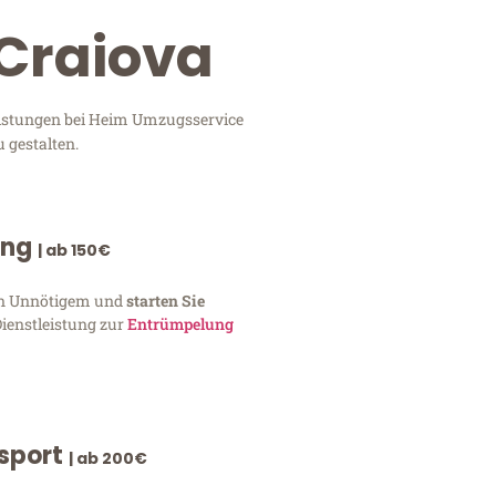
Craiova
eistungen bei Heim Umzugsservice
 gestalten.
ung
| ab 150€
von Unnötigem und
starten Sie
Dienstleistung zur
Entrümpelung
nsport
| ab 200€