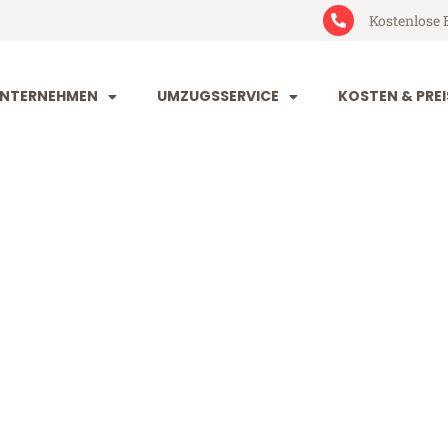
Kostenlose 
NTERNEHMEN
UMZUGSSERVICE
KOSTEN & PREI
eim Craiova
aiova (ab 199€)