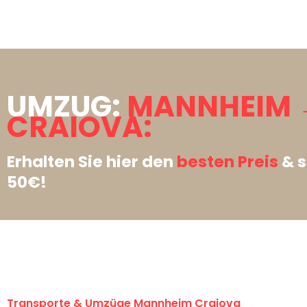
UMZUG:
MANNHEIM 
CRAIOVA:
Erhalten Sie hier den
besten Preis
& s
50€!
Transporte & Umzüge Mannheim Craiova