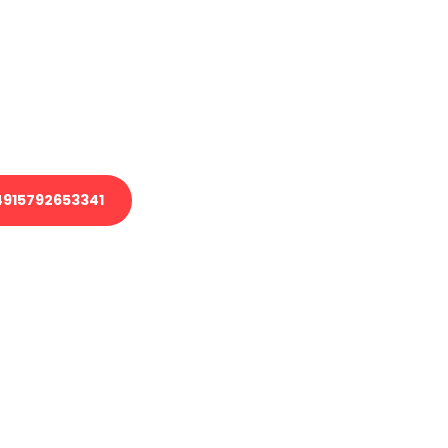
 Transport oder benötigen eine
 Umzug?
ser Team aus Experten freut sich,
elfen!
915792653341
nverbindliche Anfrage senden