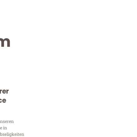
im
rer
Kostenlose Beratung!
ce
Sie 
unseren
Frag
e in
bseligkeiten