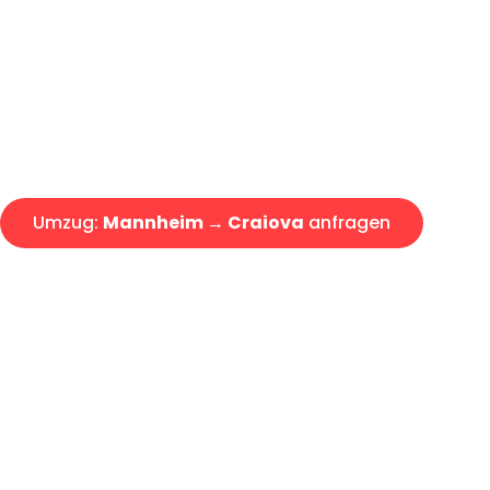
Express-Abwicklung in unter 2
Über 15 Jahre Erfahrung mit 
Angebot erhalten in unter 30 
Umzug:
Mannheim → Craiova
anfragen
Alle Umzugsanfragen sind zu 100% kostenlos & unverbind