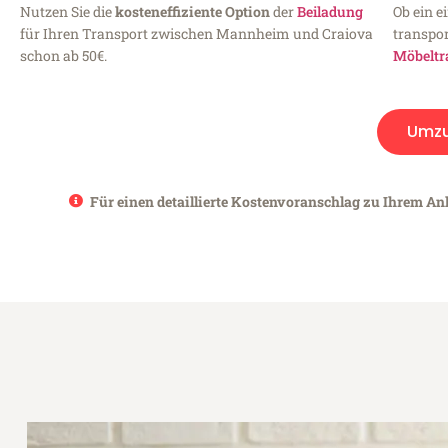
Nutzen Sie die
kosteneffiziente Option
der
Beiladung
Ob ein e
für Ihren Transport zwischen Mannheim und Craiova
transpor
schon ab 50€.
Möbeltr
Umz
Für einen detaillierte Kostenvoranschlag zu Ihrem An