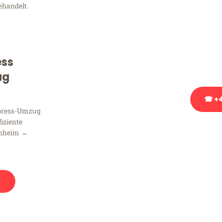
ehandelt.
Sie haben Fragen zu Ihrem
Beratung bezüglich Ihres
Rufen Sie uns gerne an, un
ess
Ihnen kostenlos weiterzuh
ug
☎ +4
xpress-Umzug
fiziente
Stattdessen eine u
nnheim →
n