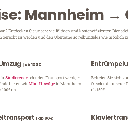
eise: Mannheim → 
? Entdecken Sie unsere vielfältigen und kosteneffizienten Dienstl
en gerecht zu werden und den Übergang so reibungslos wie möglich zu
 Umzug
Entrümpel
| ab 100€
für
Studierende
oder den Transport weniger
Befreien Sie sich 
ände bieten wir
Mini-Umzüge
in Mannheim
frisch
mit unserer 
 100€ an.
ab 150€.
ltransport
Klaviertra
| ab 80€