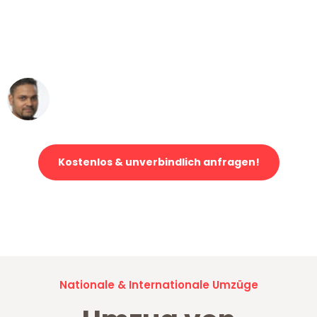
"Mein Klavier kam in unter 24 Stunden
ohne einen Kratzer an - ein
erstklassiger Service!"
Ümit Y.
Klaviertransport in Mannheim
Kostenlos & unverbindlich anfragen!
Jetzt anfragen und der nächste glückliche Kunde werden. Alle
Umzugsanfragen sind zu
100% kostenlos & unverbindlich!
Nationale & Internationale Umzüge