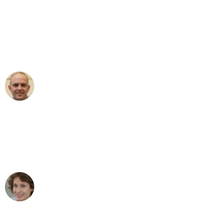
"Erste Klasse! Ein großes Dankeschön
an das gesamte Team von Heim
Umzugsservice für ihren
außergewöhnlichen Service!"
Frederik F.
Umzug in Mannheim
"Besser hätte ich mir den Umzug von
Mannheim nach Wien nicht vorstellen
können - DANKE!"
Maria W
Umzug von Mannheim nach Wien