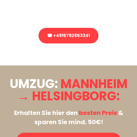
Rufen Sie uns gerne an, unser Team aus Experten freut sich, Ihnen
kostenlos weiterzuhelfen!
☎ +4915792653341
Stattdessen eine unverbindliche Anfrage senden
UMZUG:
MANNHEIM
→ HELSINGBORG:
Erhalten Sie hier den
besten Preis
&
sparen Sie mind. 50€!