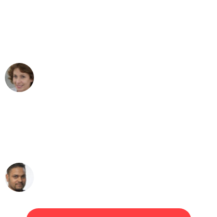
"Besser hätte ich mir den Umzug von
Mannheim nach Wien nicht vorstellen
können - DANKE!"
Maria W
Umzug von Mannheim nach Wien
"Mein Klavier kam in unter 24 Stunden
ohne einen Kratzer an - ein
erstklassiger Service!"
Ümit Y.
Klaviertransport in Mannheim