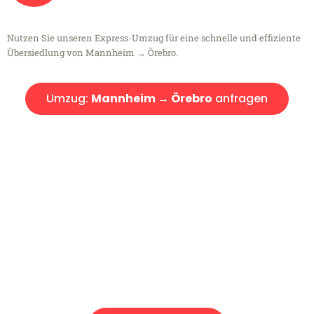
Nutzen Sie unseren Express-Umzug für eine schnelle und effiziente
Übersiedlung von Mannheim → Örebro.
Umzug:
Mannheim → Örebro
anfragen
Kostenlose Beratung!
Sie haben Fragen?
Sie haben Fragen zu Ihrem Transport oder benötigen eine Beratung
bezüglich Ihres Umzug?
Rufen Sie uns gerne an, unser Team aus Experten freut sich, Ihnen
kostenlos weiterzuhelfen!