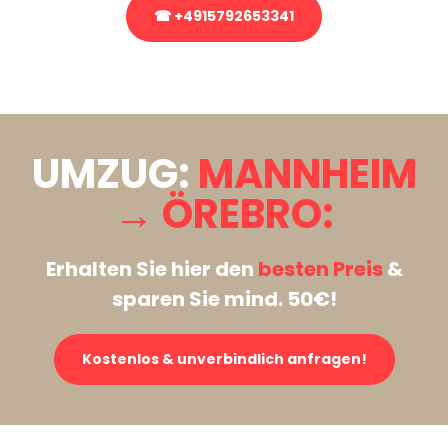
☎ +4915792653341
Stattdessen eine unverbindliche Anfrage senden
UMZUG:
MANNHEIM
→ ÖREBRO:
Erhalten Sie hier den
besten Preis
&
sparen Sie mind. 50€!
Kostenlos & unverbindlich anfragen!