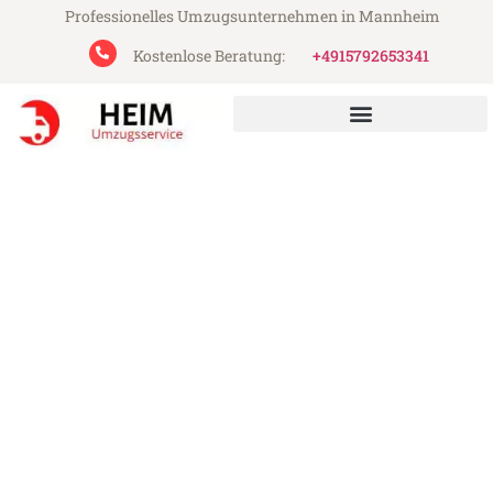
Professionelles Umzugsunternehmen in Mannheim
Kostenlose Beratung:
+4915792653341
Heim Umzugsservice aus Mannheim
Umzug Mannheim Örebro
Günstiger Umzug Mannheim Örebro (ab
199€)
Express-Abwicklung in unter 24 Stunden!
Über 15 Jahre Erfahrung mit Umzügen!
Angebot erhalten in unter 30 Minuten!