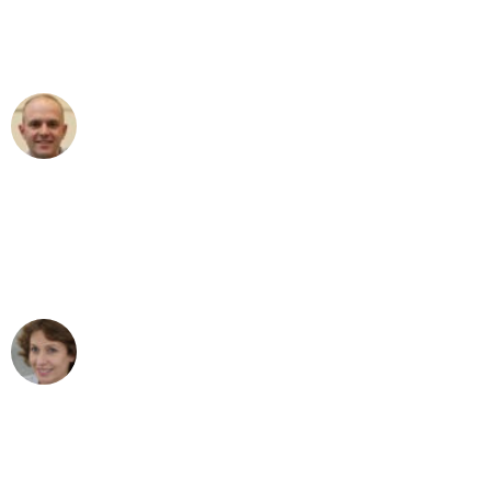
Umzugsservice für ihren
außergewöhnlichen Service!"
Frederik F.
Umzug in Mannheim
"Besser hätte ich mir den Umzug von
Mannheim nach Wien nicht vorstellen
können - DANKE!"
Maria W
Umzug von Mannheim nach Wien
"Mein Klavier kam in unter 24 Stunden
ohne einen Kratzer an - ein