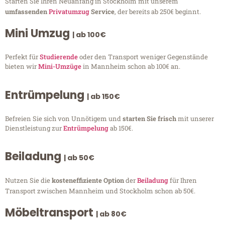
Starten Sie Ihren Neuanfang in Stockholm mit unserem
umfassenden
Privatumzug
Service
, der bereits ab 250€ beginnt.
Mini Umzug
| ab 100€
Perfekt für
Studierende
oder den Transport weniger Gegenstände
bieten wir
Mini-Umzüge
in Mannheim schon ab 100€ an.
Entrümpelung
| ab 150€
Befreien Sie sich von Unnötigem und
starten Sie frisch
mit unserer
Dienstleistung zur
Entrümpelung
ab 150€.
Beiladung
| ab 50€
Nutzen Sie die
kosteneffiziente Option
der
Beiladung
für Ihren
Transport zwischen Mannheim und Stockholm schon ab 50€.
Möbeltransport
| ab 80€