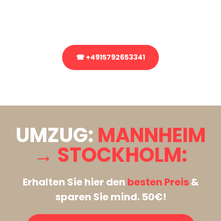
Rufen Sie uns gerne an, unser Team aus Experten freut sich, Ihnen
kostenlos weiterzuhelfen!
☎ +4915792653341
Stattdessen eine unverbindliche Anfrage senden
UMZUG:
MANNHEIM
→ STOCKHOLM:
Erhalten Sie hier den
besten Preis
&
sparen Sie mind. 50€!