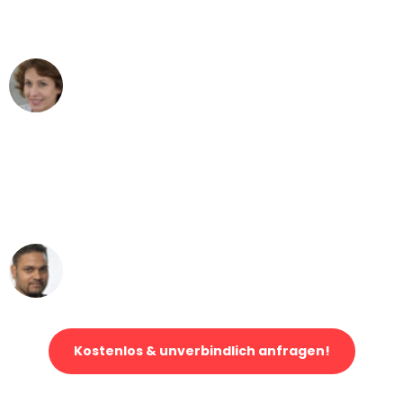
können - DANKE!"
Maria W
Umzug von Mannheim nach Wien
"Mein Klavier kam in unter 24 Stunden
ohne einen Kratzer an - ein
erstklassiger Service!"
Ümit Y.
Klaviertransport in Mannheim
Kostenlos & unverbindlich anfragen!
Jetzt anfragen und der nächste glückliche Kunde werden. Alle