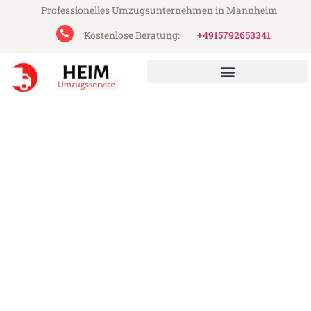
Professionelles Umzugsunternehmen in Mannheim
Kostenlose Beratung:
+4915792653341
Heim Umzugsservice aus Mannheim
Umzug Mannheim Kaschau
Günstiger Umzug Mannheim Kaschau (ab
199€)
Express-Abwicklung in unter 24 Stunden!
Über 15 Jahre Erfahrung mit Umzügen!
Angebot erhalten in unter 30 Minuten!