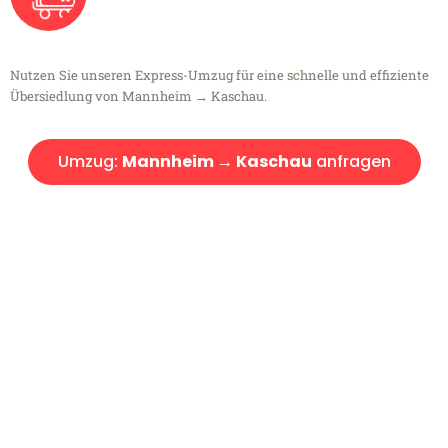
Nutzen Sie unseren Express-Umzug für eine schnelle und effiziente
Übersiedlung von Mannheim → Kaschau.
Umzug:
Mannheim → Kaschau
anfragen
Kostenlose Beratung!
Sie haben Fragen?
Sie haben Fragen zu Ihrem Transport oder benötigen eine Beratung
bezüglich Ihres Umzug?
Rufen Sie uns gerne an, unser Team aus Experten freut sich, Ihnen
kostenlos weiterzuhelfen!