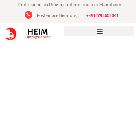
Professionelles Umzugsunternehmen in Mannheim
Kostenlose Beratung:
+4915792653341
Heim Umzugsservice aus Mannheim
Umzug Mannheim Košice
Günstiger Umzug Mannheim Košice (ab
199€)
Express-Abwicklung in unter 24 Stunden!
Über 15 Jahre Erfahrung mit Umzügen!
Angebot erhalten in unter 30 Minuten!