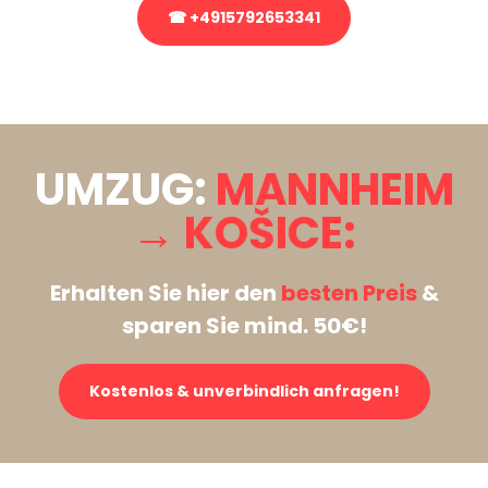
☎ +4915792653341
Stattdessen eine unverbindliche Anfrage senden
UMZUG:
MANNHEIM
→ KOŠICE:
Erhalten Sie hier den
besten Preis
&
sparen Sie mind. 50€!
Kostenlos & unverbindlich anfragen!