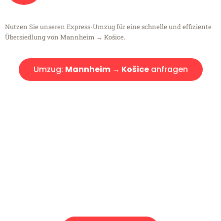
Nutzen Sie unseren Express-Umzug für eine schnelle und effiziente
Übersiedlung von Mannheim → Košice.
Umzug:
Mannheim → Košice
anfragen
Kostenlose Beratung!
Sie haben Fragen?
Sie haben Fragen zu Ihrem Transport oder benötigen eine Beratung
bezüglich Ihres Umzug?
Rufen Sie uns gerne an, unser Team aus Experten freut sich, Ihnen
kostenlos weiterzuhelfen!