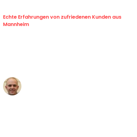
Echte Erfahrungen von zufriedenen Kunden aus
Mannheim
"Erste Klasse! Ein großes Dankeschön
an das gesamte Team von Heim
Umzugsservice für ihren
außergewöhnlichen Service!"
Frederik F.
Umzug in Mannheim
"Besser hätte ich mir den Umzug von
Mannheim nach Wien nicht vorstellen
können - DANKE!"