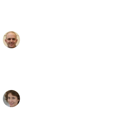
an das gesamte Team von Heim
Umzugsservice für ihren
außergewöhnlichen Service!"
Frederik F.
Umzug in Mannheim
"Besser hätte ich mir den Umzug von
Mannheim nach Wien nicht vorstellen
können - DANKE!"
Maria W
Umzug von Mannheim nach Wien
"Mein Klavier kam in unter 24 Stunden