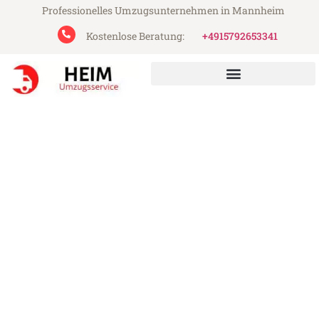
Professionelles Umzugsunternehmen in Mannheim
Kostenlose Beratung:
+4915792653341
Heim Umzugsservice aus Mannheim
Umzug Mannheim Grosuplje
Günstiger Umzug Mannheim Grosuplje (ab
199€)
Express-Abwicklung in unter 24 Stunden!
Über 15 Jahre Erfahrung mit Umzügen!
Angebot erhalten in unter 30 Minuten!