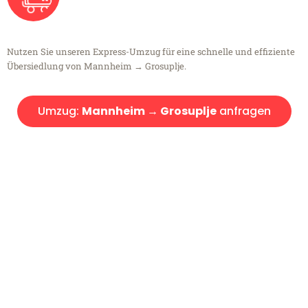
Nutzen Sie unseren Express-Umzug für eine schnelle und effiziente
Übersiedlung von Mannheim → Grosuplje.
Umzug:
Mannheim → Grosuplje
anfragen
Kostenlose Beratung!
Sie haben Fragen?
Sie haben Fragen zu Ihrem Transport oder benötigen eine Beratung
bezüglich Ihres Umzug?
Rufen Sie uns gerne an, unser Team aus Experten freut sich, Ihnen
kostenlos weiterzuhelfen!