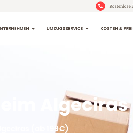
Kostenlose 
NTERNEHMEN
UMZUGSSERVICE
KOSTEN & PREI
im Algeciras
geciras (ab 199€)