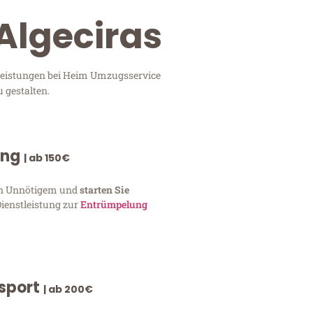
Algeciras
tleistungen bei Heim Umzugsservice
 gestalten.
ung
| ab 150€
von Unnötigem und
starten Sie
Dienstleistung zur
Entrümpelung
nsport
| ab 200€