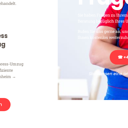
ehandelt.
Sie haben Fragen zu Ihrem
Beratung bezüglich Ihres
Rufen Sie uns gerne an, un
ess
Ihnen kostenlos weiterzuh
ug
☎ +4
xpress-Umzug
fiziente
Stattdessen eine u
nnheim →
n