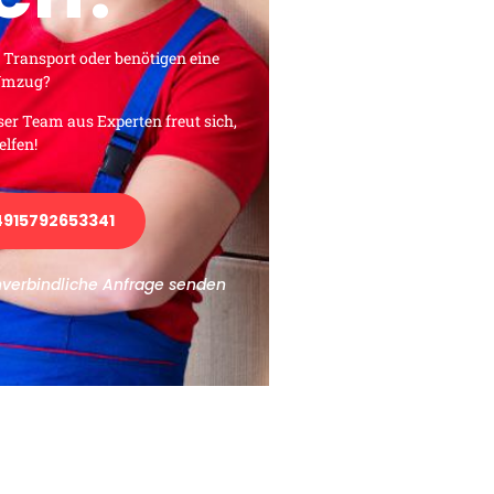
 Transport oder benötigen eine
 Umzug?
ser Team aus Experten freut sich,
elfen!
915792653341
nverbindliche Anfrage senden