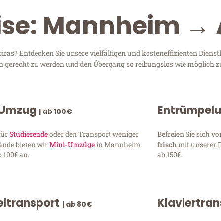
ise: Mannheim → 
as? Entdecken Sie unsere vielfältigen und kosteneffizienten Diens
en gerecht zu werden und den Übergang so reibungslos wie möglich zu
 Umzug
Entrümpel
| ab 100€
für
Studierende
oder den Transport weniger
Befreien Sie sich 
ände bieten wir
Mini-Umzüge
in Mannheim
frisch
mit unserer 
 100€ an.
ab 150€.
ltransport
Klaviertra
| ab 80€