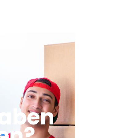
haben
en?