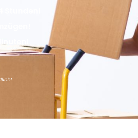
4 Stunden!
Umzügen!
Minuten!
lich!