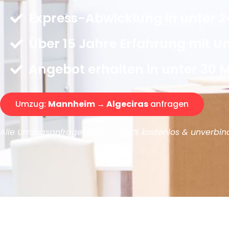
Express-Abwicklung in unter 2
Über 15 Jahre Erfahrung mit 
Angebot erhalten in unter 30 
Umzug:
Mannheim → Algeciras
anfragen
Alle Umzugsanfragen sind zu 100% kostenlos & unverbind