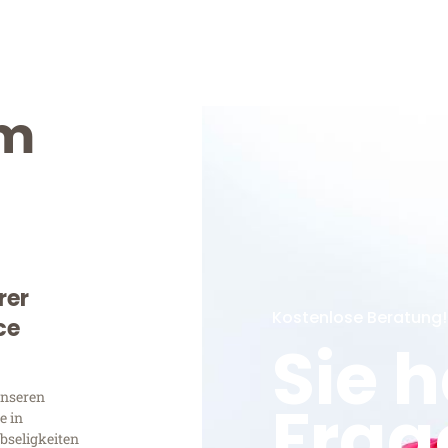
im
rer
Kostenlose Beratung!
ce
Sie 
unseren
Frag
e in
bseligkeiten