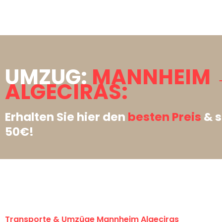
UMZUG:
MANNHEIM 
ALGECIRAS:
Erhalten Sie hier den
besten Preis
& s
50€!
Transporte & Umzüge Mannheim Algeciras