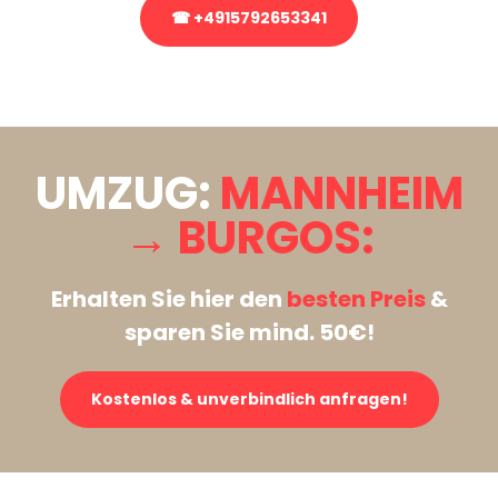
☎ +4915792653341
Stattdessen eine unverbindliche Anfrage senden
UMZUG:
MANNHEIM
→ BURGOS:
Erhalten Sie hier den
besten Preis
&
sparen Sie mind. 50€!
Kostenlos & unverbindlich anfragen!