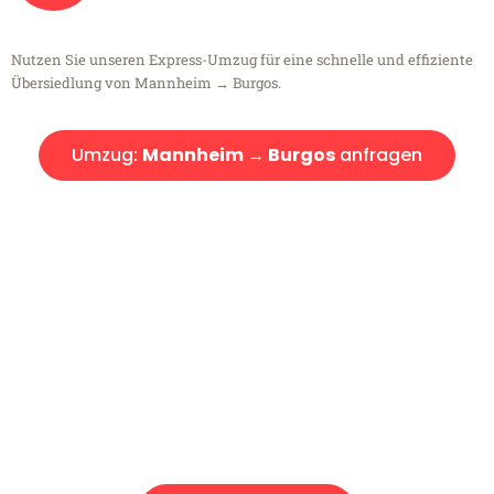
Nutzen Sie unseren Express-Umzug für eine schnelle und effiziente
Übersiedlung von Mannheim → Burgos.
Umzug:
Mannheim → Burgos
anfragen
Kostenlose Beratung!
Sie haben Fragen?
Sie haben Fragen zu Ihrem Transport oder benötigen eine Beratung
bezüglich Ihres Umzug?
Rufen Sie uns gerne an, unser Team aus Experten freut sich, Ihnen
kostenlos weiterzuhelfen!