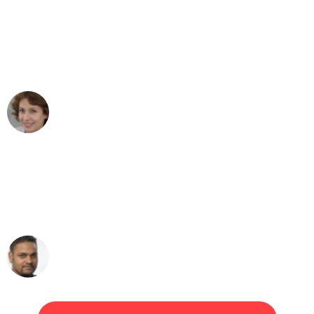
"Besser hätte ich mir den Umzug von
Mannheim nach Wien nicht vorstellen
können - DANKE!"
Maria W
Umzug von Mannheim nach Wien
"Mein Klavier kam in unter 24 Stunden
ohne einen Kratzer an - ein
erstklassiger Service!"
Ümit Y.
Klaviertransport in Mannheim