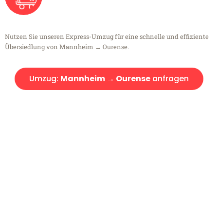
Nutzen Sie unseren Express-Umzug für eine schnelle und effiziente
Übersiedlung von Mannheim → Ourense.
Umzug:
Mannheim → Ourense
anfragen
Kostenlose Beratung!
Sie haben Fragen?
Sie haben Fragen zu Ihrem Transport oder benötigen eine Beratung
bezüglich Ihres Umzug?
Rufen Sie uns gerne an, unser Team aus Experten freut sich, Ihnen
kostenlos weiterzuhelfen!