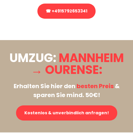
☎ +4915792653341
Stattdessen eine unverbindliche Anfrage senden
UMZUG:
MANNHEIM
→ OURENSE:
Erhalten Sie hier den
besten Preis
&
sparen Sie mind. 50€!
Kostenlos & unverbindlich anfragen!