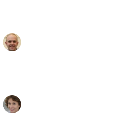
an das gesamte Team von Heim
Umzugsservice für ihren
außergewöhnlichen Service!"
Frederik F.
Umzug in Mannheim
"Besser hätte ich mir den Umzug von
Mannheim nach Wien nicht vorstellen
können - DANKE!"
Maria W
Umzug von Mannheim nach Wien
"Mein Klavier kam in unter 24 Stunden