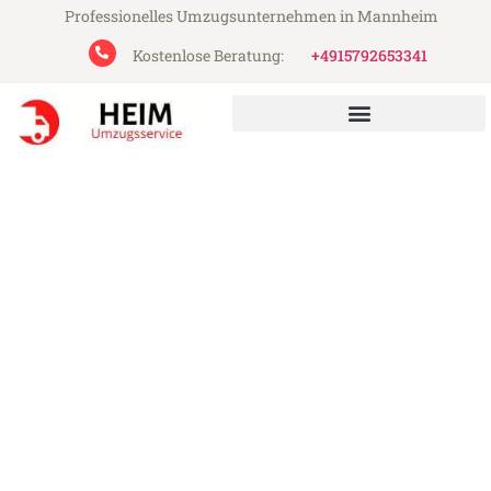
Professionelles Umzugsunternehmen in Mannheim
Kostenlose Beratung:
+4915792653341
Heim Umzugsservice aus Mannheim
Umzug Mannheim Ourense
Günstiger Umzug Mannheim Ourense (ab
199€)
Express-Abwicklung in unter 24 Stunden!
Über 15 Jahre Erfahrung mit Umzügen!
Angebot erhalten in unter 30 Minuten!