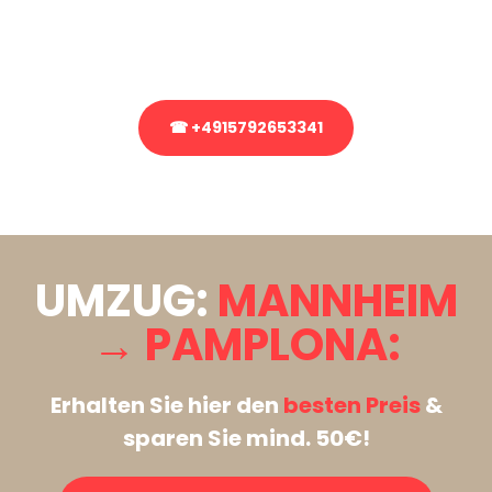
Rufen Sie uns gerne an, unser Team aus Experten freut sich, Ihnen
kostenlos weiterzuhelfen!
☎ +4915792653341
Stattdessen eine unverbindliche Anfrage senden
UMZUG:
MANNHEIM
→ PAMPLONA:
Erhalten Sie hier den
besten Preis
&
sparen Sie mind. 50€!