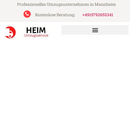
Professionelles Umzugsunternehmen in Mannheim
Kostenlose Beratung:
+4915792653341
Heim Umzugsservice aus Mannheim
Umzug Mannheim
Pamplona
Günstiger Umzug Mannheim Pamplona
(ab 199€)
Express-Abwicklung in unter 24 Stunden!
Über 15 Jahre Erfahrung mit Umzügen!