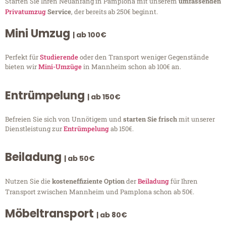
Starten Sie Ihren Neuanfang in Pamplona mit unserem
umfassenden
Privatumzug
Service
, der bereits ab 250€ beginnt.
Mini Umzug
| ab 100€
Perfekt für
Studierende
oder den Transport weniger Gegenstände
bieten wir
Mini-Umzüge
in Mannheim schon ab 100€ an.
Entrümpelung
| ab 150€
Befreien Sie sich von Unnötigem und
starten Sie frisch
mit unserer
Dienstleistung zur
Entrümpelung
ab 150€.
Beiladung
| ab 50€
Nutzen Sie die
kosteneffiziente Option
der
Beiladung
für Ihren
Transport zwischen Mannheim und Pamplona schon ab 50€.
Möbeltransport
| ab 80€