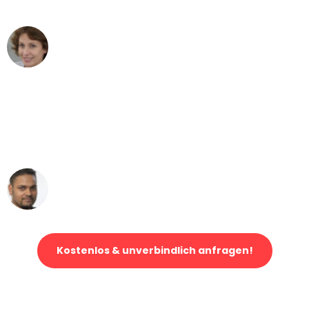
können - DANKE!"
Maria W
Umzug von Mannheim nach Wien
"Mein Klavier kam in unter 24 Stunden
ohne einen Kratzer an - ein
erstklassiger Service!"
Ümit Y.
Klaviertransport in Mannheim
Kostenlos & unverbindlich anfragen!
Jetzt anfragen und der nächste glückliche Kunde werden. Alle
Umzugsanfragen sind zu
100% kostenlos & unverbindlich!