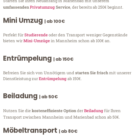
Starten Sie Ihren Neuanfang in Marienbad mit unserem
umfassenden
Privatumzug
Service
, der bereits ab 250€ beginnt.
Mini Umzug
| ab 100€
Perfekt für
Studierende
oder den Transport weniger Gegenstände
bieten wir
Mini-Umzüge
in Mannheim schon ab 100€ an.
Entrümpelung
| ab 150€
Befreien Sie sich von Unnötigem und
starten Sie frisch
mit unserer
Dienstleistung zur
Entrümpelung
ab 150€.
Beiladung
| ab 50€
Nutzen Sie die
kosteneffiziente Option
der
Beiladung
für Ihren
Transport zwischen Mannheim und Marienbad schon ab 50€.
Möbeltransport
| ab 80€