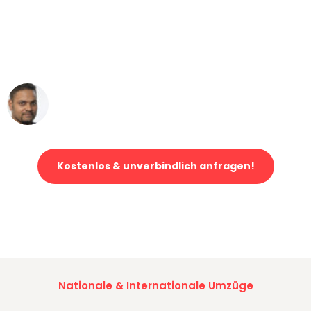
"Mein Klavier kam in unter 24 Stunden
ohne einen Kratzer an - ein
erstklassiger Service!"
Ümit Y.
Klaviertransport in Mannheim
Kostenlos & unverbindlich anfragen!
Jetzt anfragen und der nächste glückliche Kunde werden. Alle
Umzugsanfragen sind zu
100% kostenlos & unverbindlich!
Nationale & Internationale Umzüge