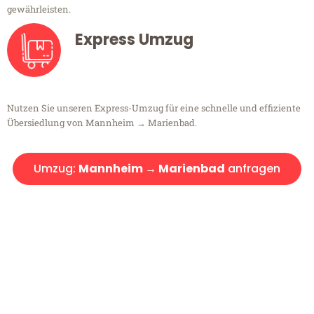
gewährleisten.
Express Umzug
Nutzen Sie unseren Express-Umzug für eine schnelle und effiziente
Übersiedlung von Mannheim → Marienbad.
Umzug:
Mannheim → Marienbad
anfragen
Kostenlose Beratung!
Sie haben Fragen?
Sie haben Fragen zu Ihrem Transport oder benötigen eine Beratung
bezüglich Ihres Umzug?