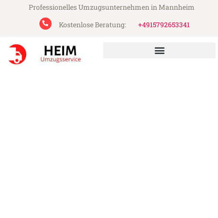
Professionelles Umzugsunternehmen in Mannheim
Kostenlose Beratung:
+4915792653341
Heim Umzugsservice aus Mannheim
Umzug Mannheim
Marienbad
Günstiger Umzug Mannheim Marienbad
(ab 199€)
Express-Abwicklung in unter 24 Stunden!
Über 15 Jahre Erfahrung mit Umzügen!