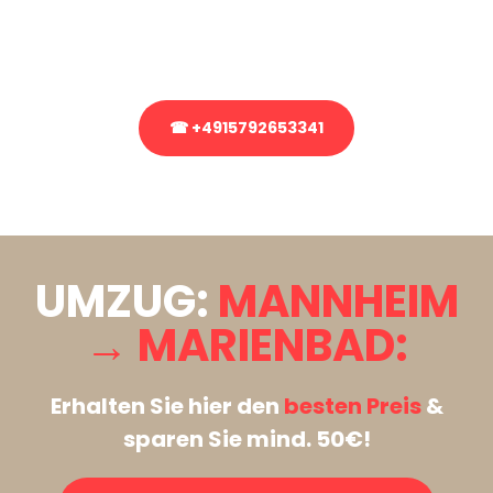
Rufen Sie uns gerne an, unser Team aus Experten freut sich, Ihnen
kostenlos weiterzuhelfen!
☎ +4915792653341
Stattdessen eine unverbindliche Anfrage senden
UMZUG:
MANNHEIM
→ MARIENBAD:
Erhalten Sie hier den
besten Preis
&
sparen Sie mind. 50€!