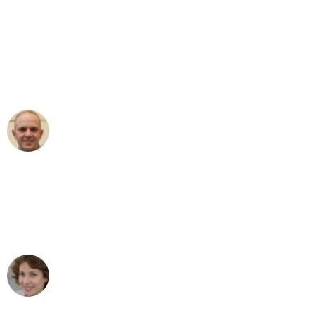
"Erste Klasse! Ein großes Dankeschön
an das gesamte Team von Heim
Umzugsservice für ihren
außergewöhnlichen Service!"
Frederik F.
Umzug in Mannheim
"Besser hätte ich mir den Umzug von
Mannheim nach Wien nicht vorstellen
können - DANKE!"
Maria W
Umzug von Mannheim nach Wien