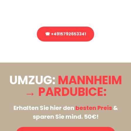
Rufen Sie uns gerne an, unser Team aus Experten freut sich, Ihnen
kostenlos weiterzuhelfen!
☎ +4915792653341
Stattdessen eine unverbindliche Anfrage senden
UMZUG:
MANNHEIM
→ PARDUBICE:
Erhalten Sie hier den
besten Preis
&
sparen Sie mind. 50€!