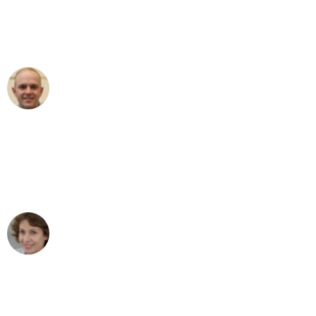
Umzugsservice für ihren
außergewöhnlichen Service!"
Frederik F.
Umzug in Mannheim
"Besser hätte ich mir den Umzug von
Mannheim nach Wien nicht vorstellen
können - DANKE!"
Maria W
Umzug von Mannheim nach Wien
"Mein Klavier kam in unter 24 Stunden
ohne einen Kratzer an - ein