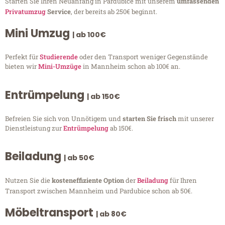
Starten Sie Ihren Neuanfang in Pardubice mit unserem
umfassenden
Privatumzug
Service
, der bereits ab 250€ beginnt.
Mini Umzug
| ab 100€
Perfekt für
Studierende
oder den Transport weniger Gegenstände
bieten wir
Mini-Umzüge
in Mannheim schon ab 100€ an.
Entrümpelung
| ab 150€
Befreien Sie sich von Unnötigem und
starten Sie frisch
mit unserer
Dienstleistung zur
Entrümpelung
ab 150€.
Beiladung
| ab 50€
Nutzen Sie die
kosteneffiziente Option
der
Beiladung
für Ihren
Transport zwischen Mannheim und Pardubice schon ab 50€.
Möbeltransport
| ab 80€