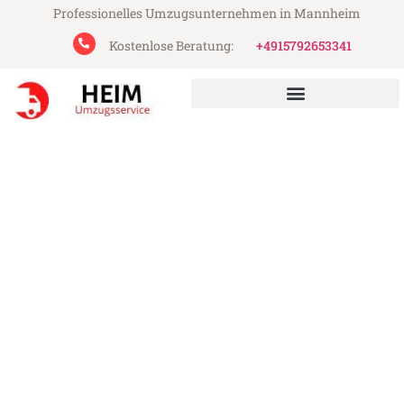
Professionelles Umzugsunternehmen in Mannheim
Kostenlose Beratung:
+4915792653341
Heim Umzugsservice aus Mannheim
Umzug Mannheim
Pardubice
Günstiger Umzug Mannheim Pardubice (ab
199€)
Express-Abwicklung in unter 24 Stunden!
Über 15 Jahre Erfahrung mit Umzügen!