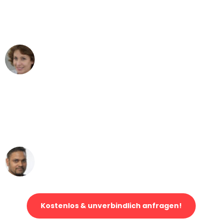
Mannheim nach Wien nicht vorstellen
können - DANKE!"
Maria W
Umzug von Mannheim nach Wien
"Mein Klavier kam in unter 24 Stunden
ohne einen Kratzer an - ein
erstklassiger Service!"
Ümit Y.
Klaviertransport in Mannheim
Kostenlos & unverbindlich anfragen!