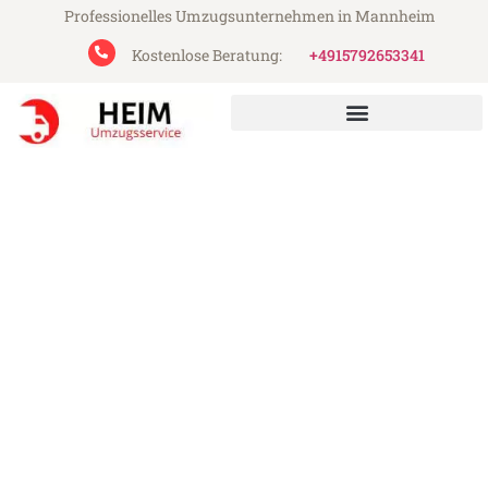
Professionelles Umzugsunternehmen in Mannheim
Kostenlose Beratung:
+4915792653341
Heim Umzugsservice aus Mannheim
Umzug Mannheim Afyon
Günstiger Umzug Mannheim Afyon (ab
199€)
Express-Abwicklung in unter 24 Stunden!
Über 15 Jahre Erfahrung mit Umzügen!
Angebot erhalten in unter 30 Minuten!