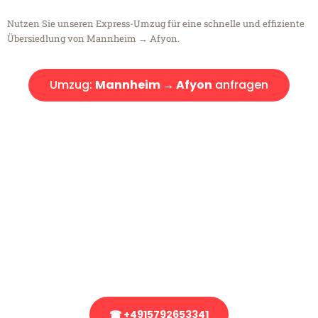
Nutzen Sie unseren Express-Umzug für eine schnelle und effiziente
Übersiedlung von Mannheim → Afyon.
Umzug:
Mannheim → Afyon
anfragen
Kostenlose Beratung!
Sie haben Fragen?
Sie haben Fragen zu Ihrem Transport oder benötigen eine Beratung
bezüglich Ihres Umzug?
Rufen Sie uns gerne an, unser Team aus Experten freut sich, Ihnen
kostenlos weiterzuhelfen!
☎ +4915792653341