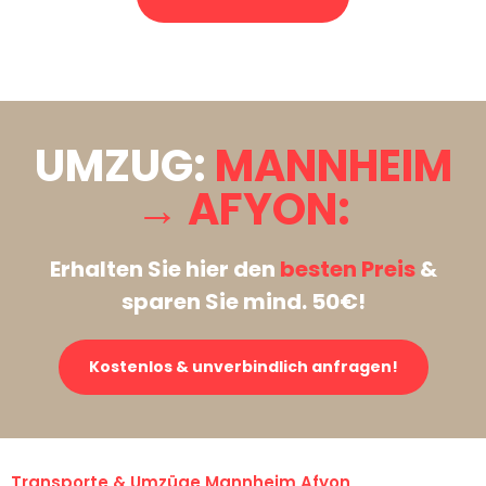
Stattdessen eine unverbindliche Anfrage senden
UMZUG:
MANNHEIM
→ AFYON:
Erhalten Sie hier den
besten Preis
&
sparen Sie mind. 50€!
Kostenlos & unverbindlich anfragen!
Transporte & Umzüge Mannheim Afyon