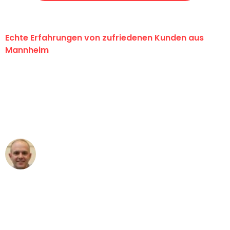
Echte Erfahrungen von zufriedenen Kunden aus
Mannheim
"Erste Klasse! Ein großes Dankeschön
an das gesamte Team von Heim
Umzugsservice für ihren
außergewöhnlichen Service!"
Frederik F.
Umzug in Mannheim
"Besser hätte ich mir den Umzug von
Mannheim nach Wien nicht vorstellen
können - DANKE!"