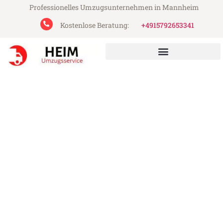
Professionelles Umzugsunternehmen in Mannheim
Kostenlose Beratung:
+4915792653341
Heim Umzugsservice aus Mannheim
Umzug Mannheim Malatya
Günstiger Umzug Mannheim Malatya (ab
199€)
Express-Abwicklung in unter 24 Stunden!
Über 15 Jahre Erfahrung mit Umzügen!
Angebot erhalten in unter 30 Minuten!