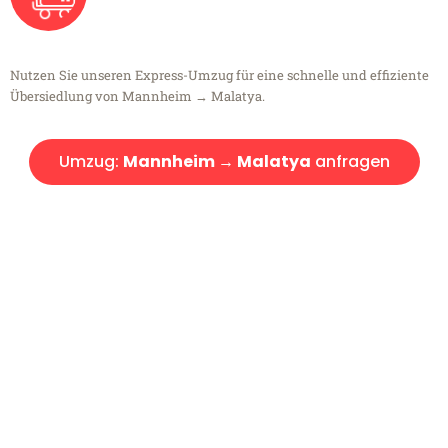
Nutzen Sie unseren Express-Umzug für eine schnelle und effiziente
Übersiedlung von Mannheim → Malatya.
Umzug:
Mannheim → Malatya
anfragen
Kostenlose Beratung!
Sie haben Fragen?
Sie haben Fragen zu Ihrem Transport oder benötigen eine Beratung
bezüglich Ihres Umzug?
Rufen Sie uns gerne an, unser Team aus Experten freut sich, Ihnen
kostenlos weiterzuhelfen!