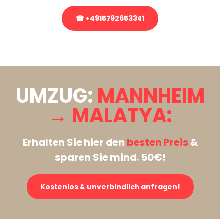
☎ +4915792653341
Stattdessen eine unverbindliche Anfrage senden
UMZUG:
MANNHEIM
→ MALATYA:
Erhalten Sie hier den
besten Preis
&
sparen Sie mind. 50€!
Kostenlos & unverbindlich anfragen!