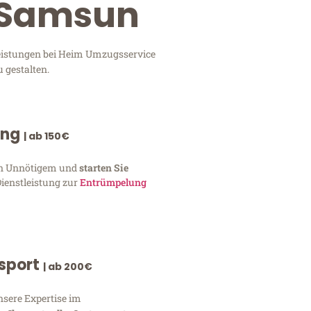
→ Samsun
leistungen bei Heim Umzugsservice
 gestalten.
ung
| ab 150€
von Unnötigem und
starten Sie
Dienstleistung zur
Entrümpelung
nsport
| ab 200€
nsere Expertise im