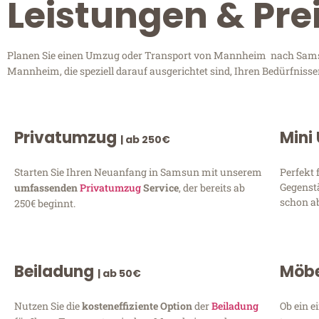
Leistungen & Pr
Planen Sie einen Umzug oder Transport von Mannheim nach Samsun
Mannheim, die speziell darauf ausgerichtet sind, Ihren Bedürfniss
Privatumzug
Mini
| ab 250€
Starten Sie Ihren Neuanfang in Samsun mit unserem
Perfekt 
Gegenst
umfassenden
Privatumzug
Service
, der bereits ab
schon ab
250€ beginnt.
Beiladung
Möbe
| ab 50€
Nutzen Sie die
kosteneffiziente Option
der
Beiladung
Ob ein e