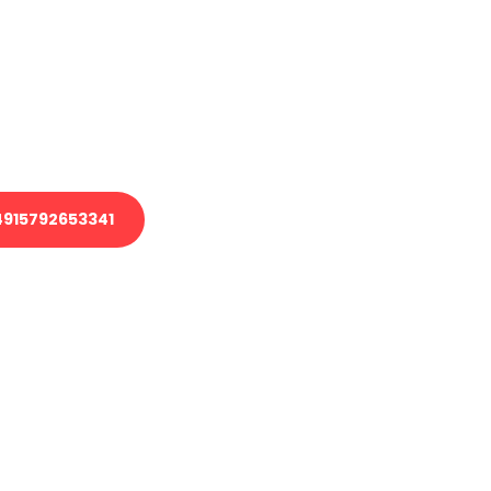
 Transport oder benötigen eine
 Umzug?
ser Team aus Experten freut sich,
elfen!
915792653341
nverbindliche Anfrage senden