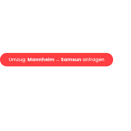
Express-Abwicklung in unter 2
Über 15 Jahre Erfahrung mit 
Angebot erhalten in unter 30 
Umzug:
Mannheim → Samsun
anfragen
Alle Umzugsanfragen sind zu 100% kostenlos & unverbind