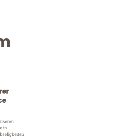
im
rer
Kostenlose Beratung!
ce
Sie 
unseren
Frag
e in
bseligkeiten