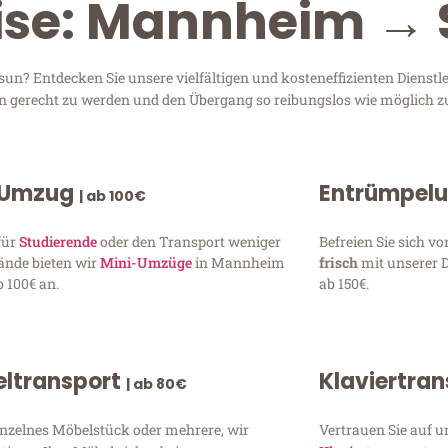
eise: Mannheim 
? Entdecken Sie unsere vielfältigen und kosteneffizienten Dienst
en gerecht zu werden und den Übergang so reibungslos wie möglich zu
 Umzug
Entrümpel
| ab 100€
für
Studierende
oder den Transport weniger
Befreien Sie sich 
ände bieten wir
Mini-Umzüge
in Mannheim
frisch
mit unserer 
 100€ an.
ab 150€.
ltransport
Klaviertra
| ab 80€
inzelnes Möbelstück oder mehrere, wir
Vertrauen Sie auf u