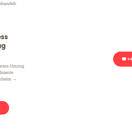
ehandelt.
Sie haben Fragen zu Ihrem
Beratung bezüglich Ihres
Rufen Sie uns gerne an, un
ess
Ihnen kostenlos weiterzuh
ug
☎ +4
xpress-Umzug
fiziente
Stattdessen eine u
nnheim →
n