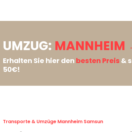
UMZUG:
MANNHEIM 
Erhalten Sie hier den
besten Preis
& s
50€!
Transporte & Umzüge Mannheim Samsun