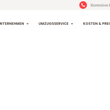
Kostenlose 
NTERNEHMEN
UMZUGSSERVICE
KOSTEN & PREI
eim Samsun
amsun (ab 199€)