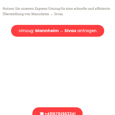
Nutzen Sie unseren Express-Umzug für eine schnelle und effiziente
Übersiedlung von Mannheim → Sivas.
Umzug:
Mannheim → Sivas
anfragen
Kostenlose Beratung!
Sie haben Fragen?
Sie haben Fragen zu Ihrem Transport oder benötigen eine Beratung
bezüglich Ihres Umzug?
Rufen Sie uns gerne an, unser Team aus Experten freut sich, Ihnen
kostenlos weiterzuhelfen!
☎ +4915792653341