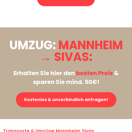
Stattdessen eine unverbindliche Anfrage senden
UMZUG:
MANNHEIM
→ SIVAS:
Erhalten Sie hier den
besten Preis
&
sparen Sie mind. 50€!
Kostenlos & unverbindlich anfragen!
Transporte & Umzüge Mannheim Sivas