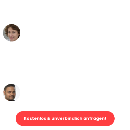
Mannheim nach Wien nicht vorstellen
können - DANKE!"
Maria W
Umzug von Mannheim nach Wien
"Mein Klavier kam in unter 24 Stunden
ohne einen Kratzer an - ein
erstklassiger Service!"
Ümit Y.
Klaviertransport in Mannheim
Kostenlos & unverbindlich anfragen!