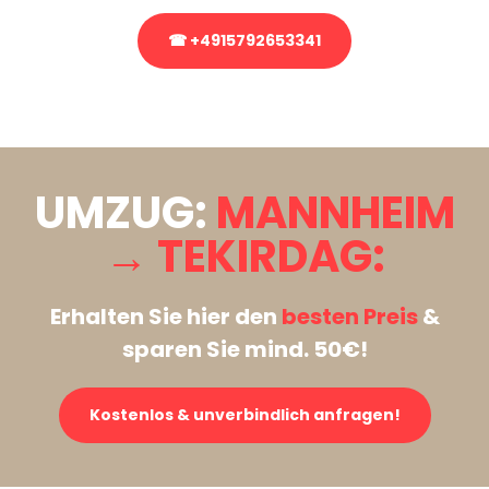
☎ +4915792653341
Stattdessen eine unverbindliche Anfrage senden
UMZUG:
MANNHEIM
→ TEKIRDAG:
Erhalten Sie hier den
besten Preis
&
sparen Sie mind. 50€!
Kostenlos & unverbindlich anfragen!