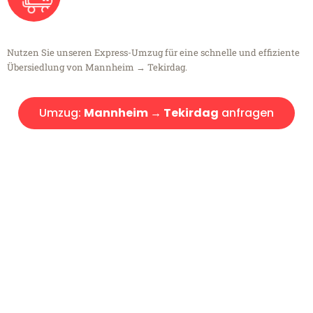
Nutzen Sie unseren Express-Umzug für eine schnelle und effiziente
Übersiedlung von Mannheim → Tekirdag.
Umzug:
Mannheim → Tekirdag
anfragen
Kostenlose Beratung!
Sie haben Fragen?
Sie haben Fragen zu Ihrem Transport oder benötigen eine Beratung
bezüglich Ihres Umzug?
Rufen Sie uns gerne an, unser Team aus Experten freut sich, Ihnen
kostenlos weiterzuhelfen!