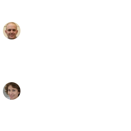
Umzugsservice für ihren
außergewöhnlichen Service!"
Frederik F.
Umzug in Mannheim
"Besser hätte ich mir den Umzug von
Mannheim nach Wien nicht vorstellen
können - DANKE!"
Maria W
Umzug von Mannheim nach Wien
"Mein Klavier kam in unter 24 Stunden
ohne einen Kratzer an - ein