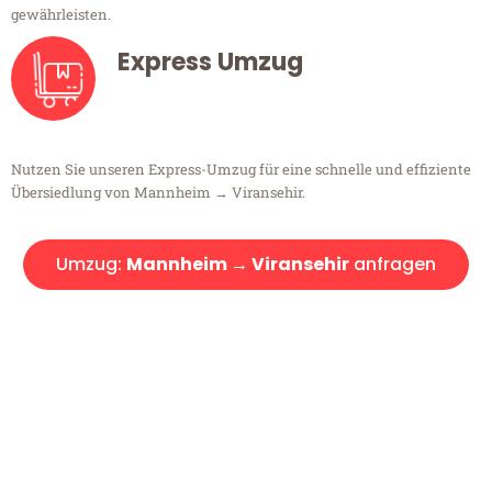
gewährleisten.
Express Umzug
Nutzen Sie unseren Express-Umzug für eine schnelle und effiziente
Übersiedlung von Mannheim → Viransehir.
Umzug:
Mannheim → Viransehir
anfragen
Kostenlose Beratung!
Sie haben Fragen?
Sie haben Fragen zu Ihrem Transport oder benötigen eine Beratung
bezüglich Ihres Umzug?