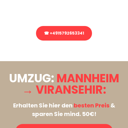
Rufen Sie uns gerne an, unser Team aus Experten freut sich, Ihnen
kostenlos weiterzuhelfen!
☎ +4915792653341
Stattdessen eine unverbindliche Anfrage senden
UMZUG:
MANNHEIM
→ VIRANSEHIR:
Erhalten Sie hier den
besten Preis
&
sparen Sie mind. 50€!