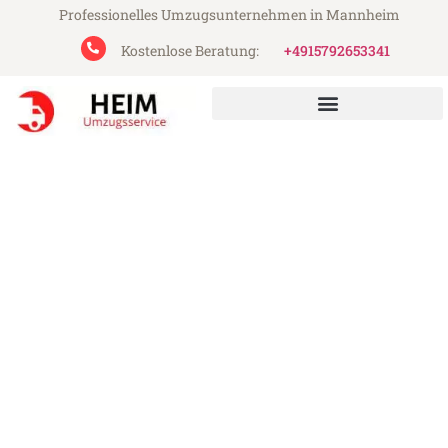
Professionelles Umzugsunternehmen in Mannheim
Kostenlose Beratung:
+4915792653341
Heim Umzugsservice aus Mannheim
Umzug Mannheim
Viransehir
Günstiger Umzug Mannheim Viransehir (ab
199€)
Express-Abwicklung in unter 24 Stunden!
Über 15 Jahre Erfahrung mit Umzügen!