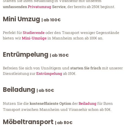
Starten Sie Ihren Neuanfang in Viransehir mit unserem
umfassenden
Privatumzug
Service
, der bereits ab 250€ beginnt.
Mini Umzug
| ab 100€
Perfekt für
Studierende
oder den Transport weniger Gegenstände
bieten wir
Mini-Umzüge
in Mannheim schon ab 100€ an.
Entrümpelung
| ab 150€
Befreien Sie sich von Unnötigem und
starten Sie frisch
mit unserer
Dienstleistung zur
Entrümpelung
ab 150€.
Beiladung
| ab 50€
Nutzen Sie die
kosteneffiziente Option
der
Beiladung
für Ihren
Transport zwischen Mannheim und Viransehir schon ab 50€.
Möbeltransport
| ab 80€