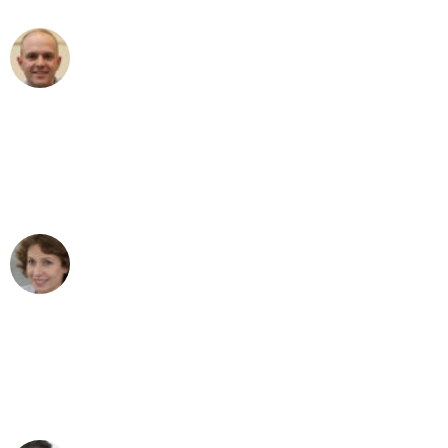
Frederik F.
Umzug in Mannheim
"Besser hätte ich mir den Umzug von
Mannheim nach Wien nicht vorstellen
können - DANKE!"
Maria W
Umzug von Mannheim nach Wien
"Mein Klavier kam in unter 24 Stunden
ohne einen Kratzer an - ein
erstklassiger Service!"