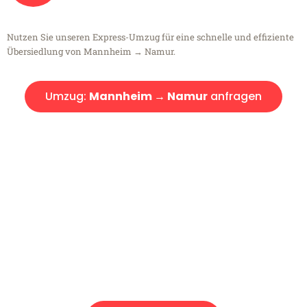
Nutzen Sie unseren Express-Umzug für eine schnelle und effiziente
Übersiedlung von Mannheim → Namur.
Umzug:
Mannheim → Namur
anfragen
Kostenlose Beratung!
Sie haben Fragen?
Sie haben Fragen zu Ihrem Transport oder benötigen eine Beratung
bezüglich Ihres Umzug?
Rufen Sie uns gerne an, unser Team aus Experten freut sich, Ihnen
kostenlos weiterzuhelfen!