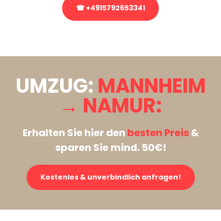
☎ +4915792653341
Stattdessen eine unverbindliche Anfrage senden
UMZUG:
MANNHEIM
→ NAMUR:
Erhalten Sie hier den
besten Preis
&
sparen Sie mind. 50€!
Kostenlos & unverbindlich anfragen!