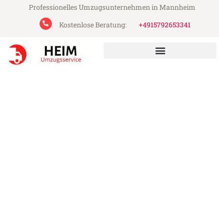
Professionelles Umzugsunternehmen in Mannheim
Kostenlose Beratung:
+4915792653341
Heim Umzugsservice aus Mannheim
Umzug Mannheim Namur
Günstiger Umzug Mannheim Namur (ab
199€)
Express-Abwicklung in unter 24 Stunden!
Über 15 Jahre Erfahrung mit Umzügen!
Angebot erhalten in unter 30 Minuten!