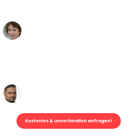
Mannheim nach Wien nicht vorstellen
können - DANKE!"
Maria W
Umzug von Mannheim nach Wien
"Mein Klavier kam in unter 24 Stunden
ohne einen Kratzer an - ein
erstklassiger Service!"
Ümit Y.
Klaviertransport in Mannheim
Kostenlos & unverbindlich anfragen!