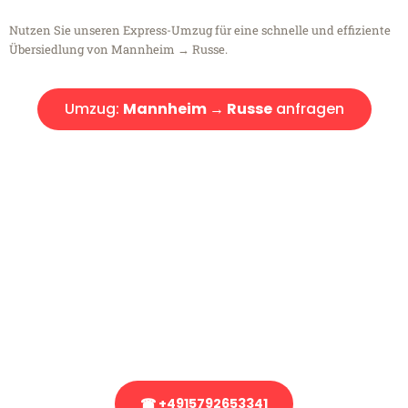
Nutzen Sie unseren Express-Umzug für eine schnelle und effiziente
Übersiedlung von Mannheim → Russe.
Umzug:
Mannheim → Russe
anfragen
Kostenlose Beratung!
Sie haben Fragen?
Sie haben Fragen zu Ihrem Transport oder benötigen eine Beratung
bezüglich Ihres Umzug?
Rufen Sie uns gerne an, unser Team aus Experten freut sich, Ihnen
kostenlos weiterzuhelfen!
☎ +4915792653341