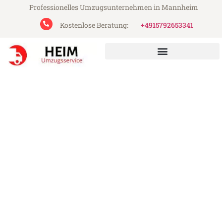
Professionelles Umzugsunternehmen in Mannheim
Kostenlose Beratung:
+4915792653341
Heim Umzugsservice aus Mannheim
Umzug Mannheim Russe
Günstiger Umzug Mannheim Russe (ab
199€)
Express-Abwicklung in unter 24 Stunden!
Über 15 Jahre Erfahrung mit Umzügen!
Angebot erhalten in unter 30 Minuten!