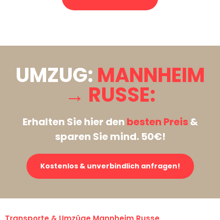
Stattdessen eine unverbindliche Anfrage senden
UMZUG:
MANNHEIM
→ RUSSE:
Erhalten Sie hier den
besten Preis
&
sparen Sie mind. 50€!
Kostenlos & unverbindlich anfragen!
Transporte & Umzüge Mannheim Russe