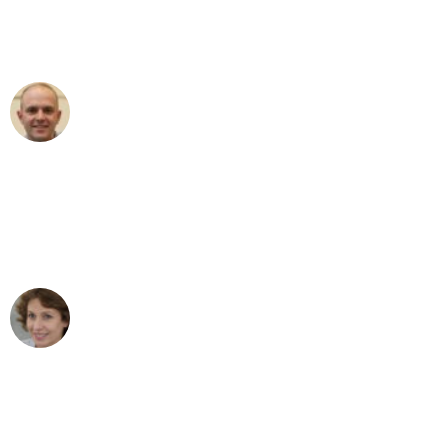
Umzugsservice für ihren
außergewöhnlichen Service!"
Frederik F.
Umzug in Mannheim
"Besser hätte ich mir den Umzug von
Mannheim nach Wien nicht vorstellen
können - DANKE!"
Maria W
Umzug von Mannheim nach Wien
"Mein Klavier kam in unter 24 Stunden
ohne einen Kratzer an - ein