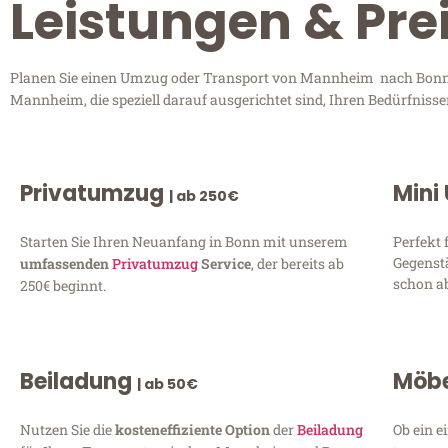
Leistungen & Pr
Planen Sie einen Umzug oder Transport von Mannheim nach Bonn? E
Mannheim, die speziell darauf ausgerichtet sind, Ihren Bedürfniss
Privatumzug
Mini
| ab 250€
Starten Sie Ihren Neuanfang in Bonn mit unserem
Perfekt 
Gegenst
umfassenden
Privatumzug
Service
, der bereits ab
schon ab
250€ beginnt.
Beiladung
Möbe
| ab 50€
Nutzen Sie die
kosteneffiziente Option
der
Beiladung
Ob ein e