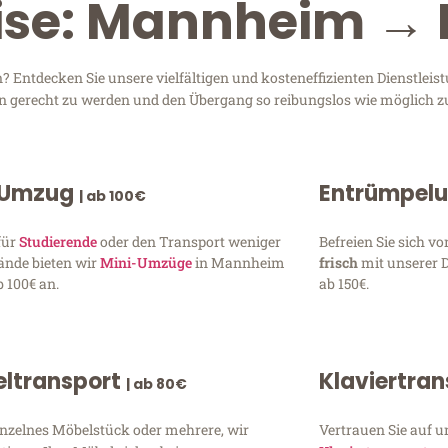
eise: Mannheim →
ntdecken Sie unsere vielfältigen und kosteneffizienten Dienstlei
en gerecht zu werden und den Übergang so reibungslos wie möglich zu
 Umzug
Entrümpel
| ab 100€
für
Studierende
oder den Transport weniger
Befreien Sie sich 
ände bieten wir
Mini-Umzüge
in Mannheim
frisch
mit unserer 
 100€ an.
ab 150€.
ltransport
Klaviertra
| ab 80€
inzelnes Möbelstück oder mehrere, wir
Vertrauen Sie auf u