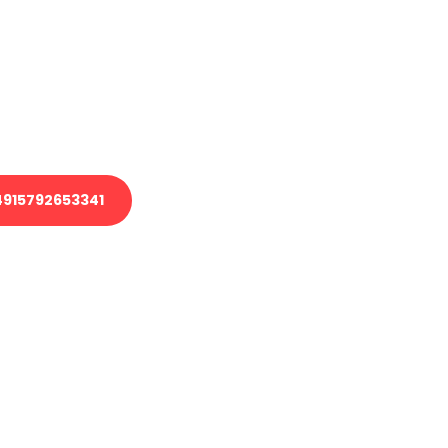
 Transport oder benötigen eine
 Umzug?
ser Team aus Experten freut sich,
elfen!
915792653341
nverbindliche Anfrage senden