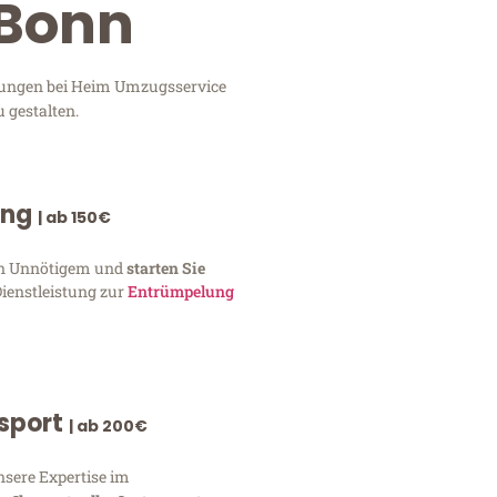
 Bonn
stungen bei Heim Umzugsservice
 gestalten.
ung
| ab 150€
von Unnötigem und
starten Sie
Dienstleistung zur
Entrümpelung
nsport
| ab 200€
nsere Expertise im