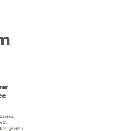
im
rer
Kostenlose Beratung!
ce
Sie 
unseren
Frag
e in
bseligkeiten