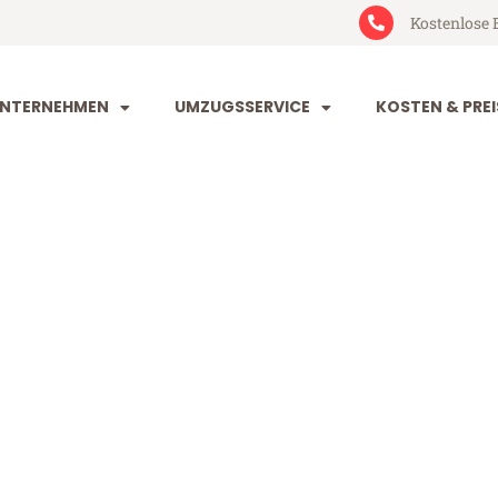
Kostenlose 
NTERNEHMEN
UMZUGSSERVICE
KOSTEN & PREI
eim Bonn
onn (ab 199€)