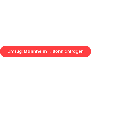
Express-Abwicklung in unter 2
Über 15 Jahre Erfahrung mit 
Angebot erhalten in unter 30 
Umzug:
Mannheim → Bonn
anfragen
Alle Umzugsanfragen sind zu 100% kostenlos & unverbind