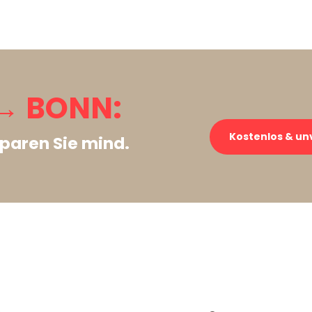
→ BONN:
Kostenlos & un
paren Sie mind.