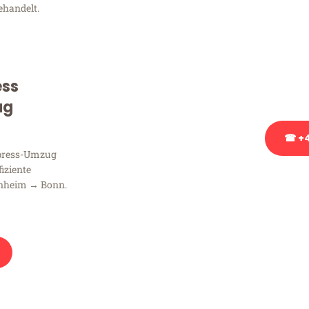
ehandelt.
Sie haben Fragen zu Ihrem
Beratung bezüglich Ihres
Rufen Sie uns gerne an, un
ess
Ihnen kostenlos weiterzuh
ug
☎ +4
xpress-Umzug
fiziente
Stattdessen eine u
nheim → Bonn.