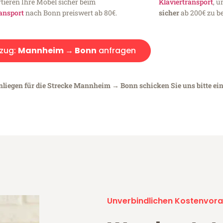
tieren Ihre Möbel sicher beim
Klaviertransport
, 
ansport
nach Bonn preiswert ab 80€.
sicher
ab 200€ zu be
zug:
Mannheim → Bonn
anfragen
nliegen für die Strecke Mannheim → Bonn schicken Sie uns bitte ei
Unverbindlichen Kostenvora