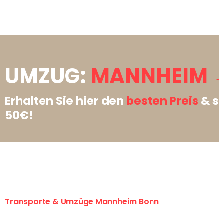
UMZUG:
MANNHEIM 
Erhalten Sie hier den
besten Preis
& s
50€!
Transporte & Umzüge Mannheim Bonn