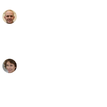
außergewöhnlichen Service!"
Frederik F.
Umzug in Mannheim
"Besser hätte ich mir den Umzug von
Mannheim nach Wien nicht vorstellen
können - DANKE!"
Maria W
Umzug von Mannheim nach Wien
"Mein Klavier kam in unter 24 Stunden
ohne einen Kratzer an - ein
erstklassiger Service!"