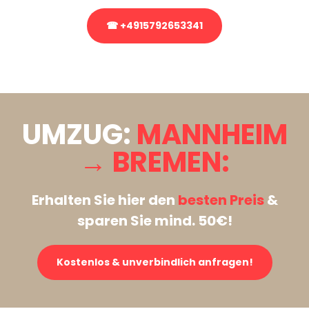
☎ +4915792653341
Stattdessen eine unverbindliche Anfrage senden
UMZUG:
MANNHEIM
→ BREMEN:
Erhalten Sie hier den
besten Preis
&
sparen Sie mind. 50€!
Kostenlos & unverbindlich anfragen!