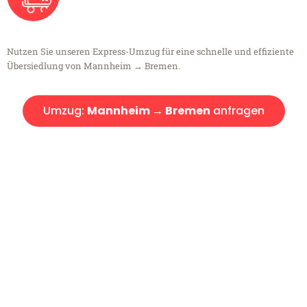
Nutzen Sie unseren Express-Umzug für eine schnelle und effiziente
Übersiedlung von Mannheim → Bremen.
Umzug:
Mannheim → Bremen
anfragen
Kostenlose Beratung!
Sie haben Fragen?
Sie haben Fragen zu Ihrem Transport oder benötigen eine Beratung
bezüglich Ihres Umzug?
Rufen Sie uns gerne an, unser Team aus Experten freut sich, Ihnen
kostenlos weiterzuhelfen!