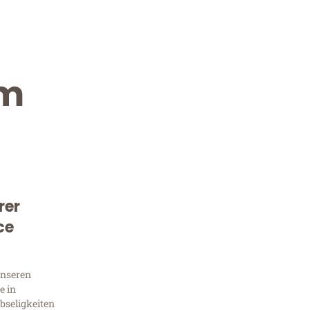
im
rer
Kostenlose Beratung!
ce
Sie 
unseren
Frag
e in
bseligkeiten