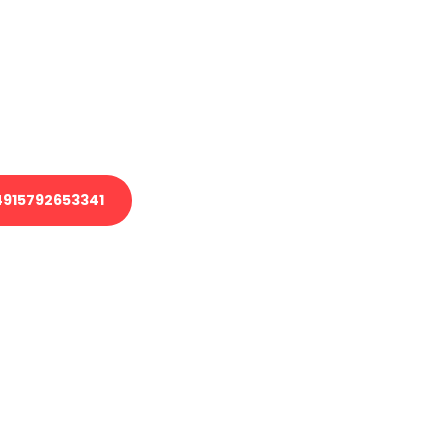
 Transport oder benötigen eine
 Umzug?
ser Team aus Experten freut sich,
elfen!
915792653341
nverbindliche Anfrage senden