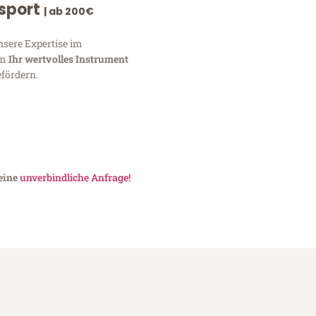
nsport
| ab 200€
nsere Expertise im
um
Ihr wertvolles Instrument
fördern.
 eine
unverbindliche Anfrage!