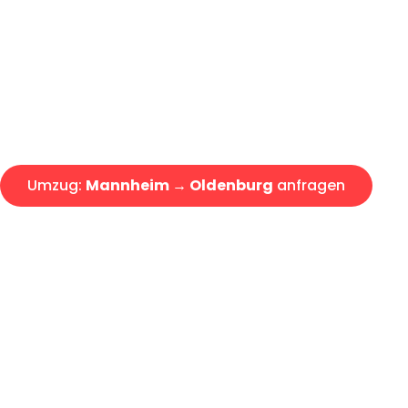
Express-Abwicklung in unter 2
Über 15 Jahre Erfahrung mit 
Angebot erhalten in unter 30 
Umzug:
Mannheim → Oldenburg
anfragen
Alle Umzugsanfragen sind zu 100% kostenlos & unverbind