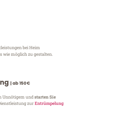
tleistungen bei Heim
 wie möglich zu gestalten.
ung
| ab 150€
von Unnötigem und
starten Sie
Dienstleistung zur
Entrümpelung