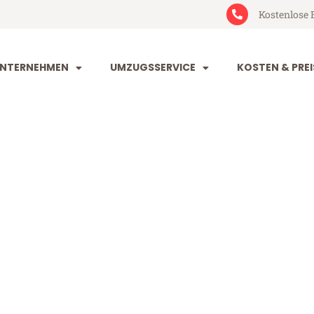
Kostenlose 
NTERNEHMEN
UMZUGSSERVICE
KOSTEN & PREI
eim Oldenbur
ldenburg (ab 199€)