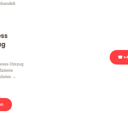
ehandelt.
Sie haben Fragen zu Ihrem
Beratung bezüglich Ihres
Rufen Sie uns gerne an, un
ess
Ihnen kostenlos weiterzuh
ug
☎ +4
xpress-Umzug
fiziente
Stattdessen eine u
nnheim →
en