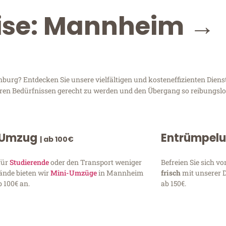
eise: Mannheim →
rg? Entdecken Sie unsere vielfältigen und kosteneffizienten Diens
hren Bedürfnissen gerecht zu werden und den Übergang so reibungslos
 Umzug
Entrümpel
| ab 100€
für
Studierende
oder den Transport weniger
Befreien Sie sich 
ände bieten wir
Mini-Umzüge
in Mannheim
frisch
mit unserer 
 100€ an.
ab 150€.