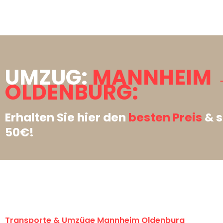
UMZUG:
MANNHEIM 
OLDENBURG:
Erhalten Sie hier den
besten Preis
& s
50€!
Transporte & Umzüge Mannheim Oldenburg