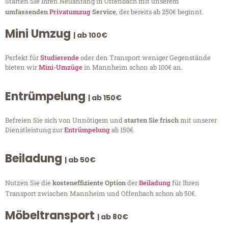
Starten Sie Ihren Neuanfang in Offenbach mit unserem
umfassenden
Privatumzug
Service
, der bereits ab 250€ beginnt.
Mini Umzug
| ab 100€
Perfekt für
Studierende
oder den Transport weniger Gegenstände
bieten wir
Mini-Umzüge
in Mannheim schon ab 100€ an.
Entrümpelung
| ab 150€
Befreien Sie sich von Unnötigem und
starten Sie frisch
mit unserer
Dienstleistung zur
Entrümpelung
ab 150€.
Beiladung
| ab 50€
Nutzen Sie die
kosteneffiziente Option
der
Beiladung
für Ihren
Transport zwischen Mannheim und Offenbach schon ab 50€.
Möbeltransport
| ab 80€