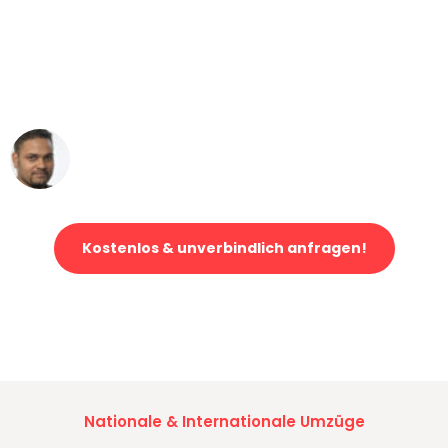
"Mein Klavier kam in unter 24 Stunden
ohne einen Kratzer an - ein
erstklassiger Service!"
Ümit Y.
Klaviertransport in Mannheim
Kostenlos & unverbindlich anfragen!
Jetzt anfragen und der nächste glückliche Kunde werden. Alle
Umzugsanfragen sind zu
100% kostenlos & unverbindlich!
Nationale & Internationale Umzüge