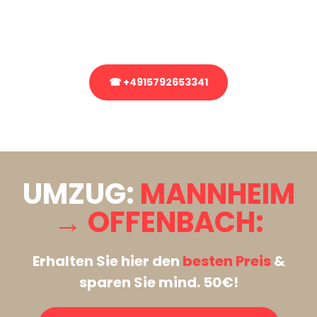
Rufen Sie uns gerne an, unser Team aus Experten freut sich, Ihnen
kostenlos weiterzuhelfen!
☎ +4915792653341
Stattdessen eine unverbindliche Anfrage senden
UMZUG:
MANNHEIM
→ OFFENBACH:
Erhalten Sie hier den
besten Preis
&
sparen Sie mind. 50€!