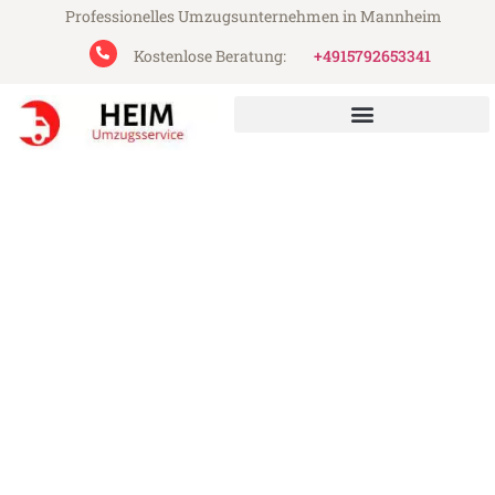
Professionelles Umzugsunternehmen in Mannheim
Kostenlose Beratung:
+4915792653341
Heim Umzugsservice aus Mannheim
Umzug Mannheim
Offenbach
Günstiger Umzug Mannheim Offenbach
(ab 199€)
Express-Abwicklung in unter 24 Stunden!
Über 15 Jahre Erfahrung mit Umzügen!