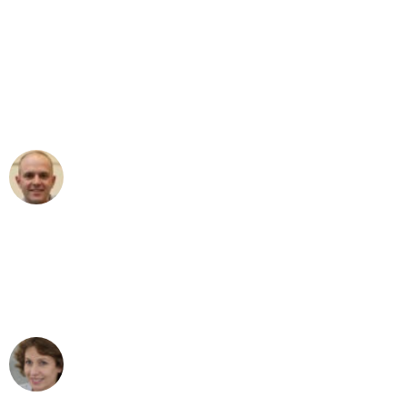
"Erste Klasse! Ein großes Dankeschön
an das gesamte Team von Heim
Umzugsservice für ihren
außergewöhnlichen Service!"
Frederik F.
Umzug in Mannheim
"Besser hätte ich mir den Umzug von
Mannheim nach Wien nicht vorstellen
können - DANKE!"
Maria W
Umzug von Mannheim nach Wien