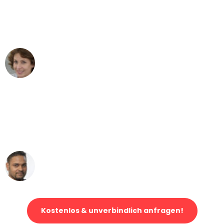
"Besser hätte ich mir den Umzug von
Mannheim nach Wien nicht vorstellen
können - DANKE!"
Maria W
Umzug von Mannheim nach Wien
"Mein Klavier kam in unter 24 Stunden
ohne einen Kratzer an - ein
erstklassiger Service!"
Ümit Y.
Klaviertransport in Mannheim
Kostenlos & unverbindlich anfragen!