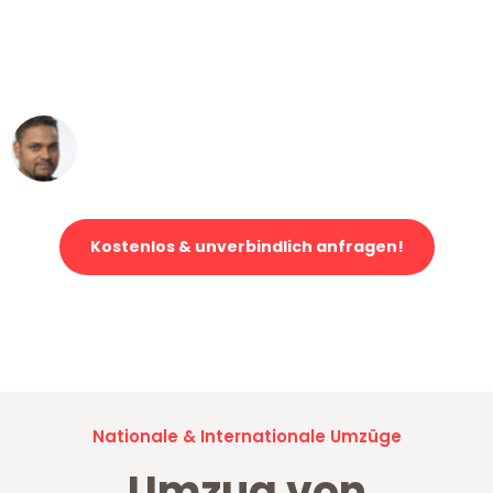
"Mein Klavier kam in unter 24 Stunden
ohne einen Kratzer an - ein
erstklassiger Service!"
Ümit Y.
Klaviertransport in Mannheim
Kostenlos & unverbindlich anfragen!
Jetzt anfragen und der nächste glückliche Kunde werden. Alle
Umzugsanfragen sind zu
100% kostenlos & unverbindlich!
Nationale & Internationale Umzüge
Umzug von