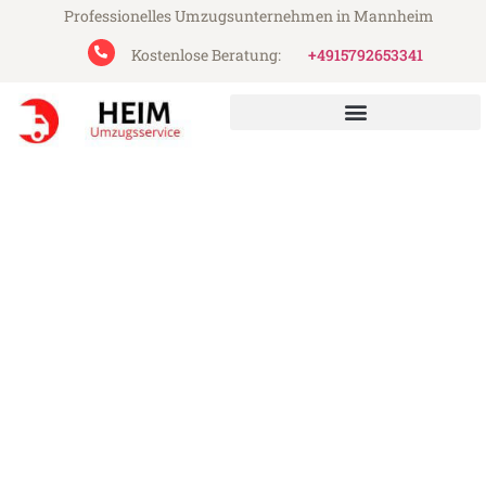
Professionelles Umzugsunternehmen in Mannheim
Kostenlose Beratung:
+4915792653341
Heim Umzugsservice aus Mannheim
Umzug Mannheim London
Günstiger Umzug Mannheim London (ab
199€)
Express-Abwicklung in unter 24 Stunden!
Über 15 Jahre Erfahrung mit Umzügen!
Angebot erhalten in unter 30 Minuten!