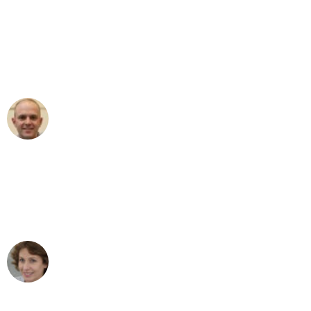
"Erste Klasse! Ein großes Dankeschön
an das gesamte Team von Heim
Umzugsservice für ihren
außergewöhnlichen Service!"
Frederik F.
Umzug in Mannheim
"Besser hätte ich mir den Umzug von
Mannheim nach Wien nicht vorstellen
können - DANKE!"
Maria W
Umzug von Mannheim nach Wien