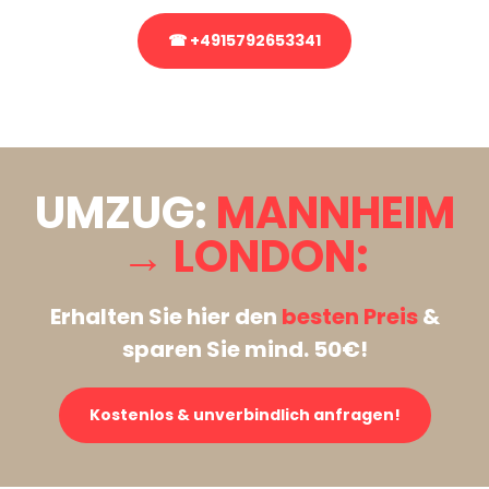
☎ +4915792653341
Stattdessen eine unverbindliche Anfrage senden
UMZUG:
MANNHEIM
→ LONDON:
Erhalten Sie hier den
besten Preis
&
sparen Sie mind. 50€!
Kostenlos & unverbindlich anfragen!