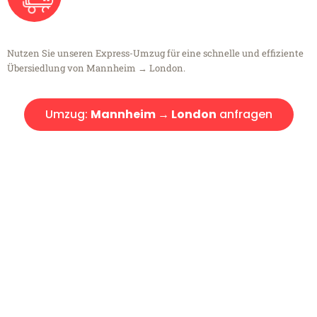
Nutzen Sie unseren Express-Umzug für eine schnelle und effiziente
Übersiedlung von Mannheim → London.
Umzug:
Mannheim → London
anfragen
Kostenlose Beratung!
Sie haben Fragen?
Sie haben Fragen zu Ihrem Transport oder benötigen eine Beratung
bezüglich Ihres Umzug?
Rufen Sie uns gerne an, unser Team aus Experten freut sich, Ihnen
kostenlos weiterzuhelfen!