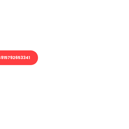
 Transport oder benötigen eine
 Umzug?
ser Team aus Experten freut sich,
elfen!
915792653341
nverbindliche Anfrage senden