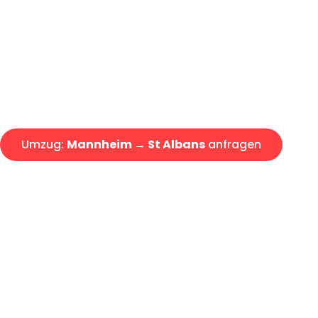
Express-Abwicklung in unter 2
Über 15 Jahre Erfahrung mit 
Angebot erhalten in unter 30 
Umzug:
Mannheim → St Albans
anfragen
Alle Umzugsanfragen sind zu 100% kostenlos & unverbind