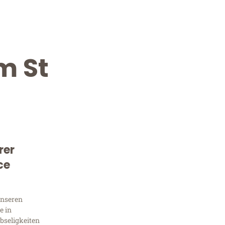
m St
rer
Kostenlose Beratung!
ce
Sie 
unseren
Frag
e in
bseligkeiten