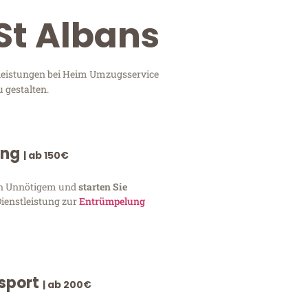
St Albans
tleistungen bei Heim Umzugsservice
 gestalten.
ung
| ab 150€
von Unnötigem und
starten Sie
Dienstleistung zur
Entrümpelung
nsport
| ab 200€