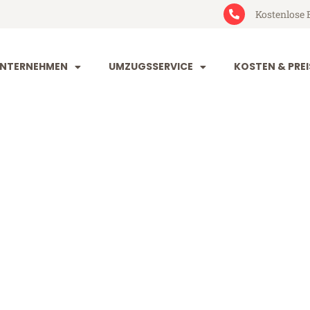
Kostenlose 
NTERNEHMEN
UMZUGSSERVICE
KOSTEN & PREI
im St Albans
 Albans (ab 199€)