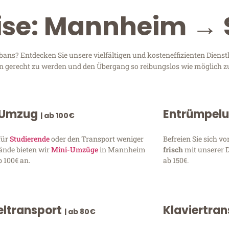
ise: Mannheim → 
ns? Entdecken Sie unsere vielfältigen und kosteneffizienten Diens
en gerecht zu werden und den Übergang so reibungslos wie möglich zu
 Umzug
Entrümpel
| ab 100€
für
Studierende
oder den Transport weniger
Befreien Sie sich 
ände bieten wir
Mini-Umzüge
in Mannheim
frisch
mit unserer 
 100€ an.
ab 150€.
ltransport
Klaviertra
| ab 80€