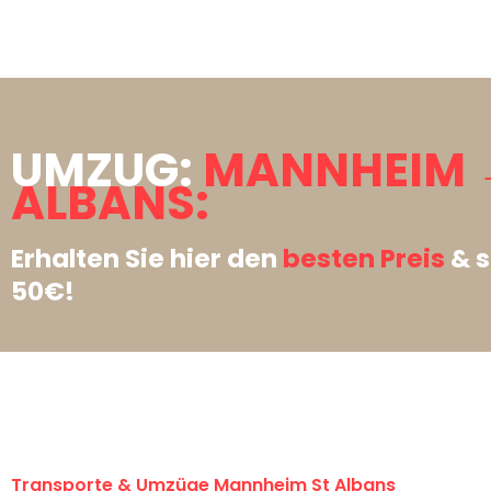
UMZUG:
MANNHEIM 
ALBANS:
Erhalten Sie hier den
besten Preis
& s
50€!
Transporte & Umzüge Mannheim St Albans