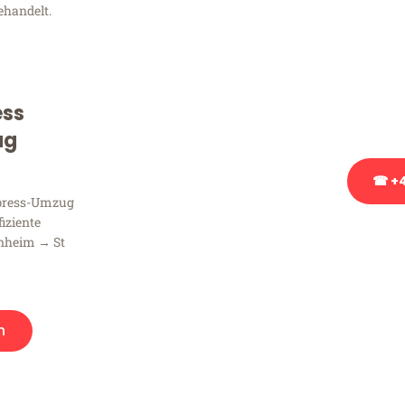
ehandelt.
Sie haben Fragen zu Ihrem
Beratung bezüglich Ihres
Rufen Sie uns gerne an, un
ess
Ihnen kostenlos weiterzuh
ug
☎ +4
xpress-Umzug
fiziente
Stattdessen eine u
nheim → St
n