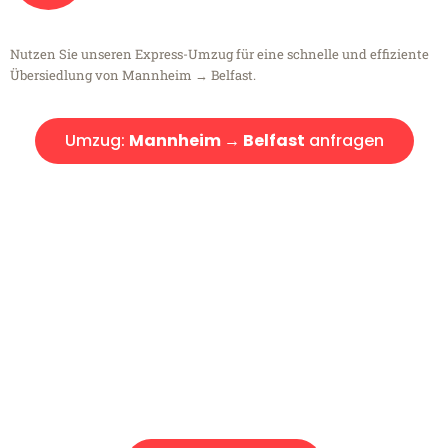
Nutzen Sie unseren Express-Umzug für eine schnelle und effiziente
Übersiedlung von Mannheim → Belfast.
Umzug:
Mannheim → Belfast
anfragen
Kostenlose Beratung!
Sie haben Fragen?
Sie haben Fragen zu Ihrem Transport oder benötigen eine Beratung
bezüglich Ihres Umzug?
Rufen Sie uns gerne an, unser Team aus Experten freut sich, Ihnen
kostenlos weiterzuhelfen!