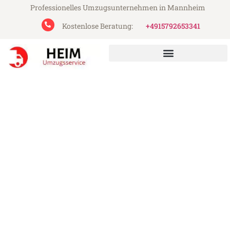
Professionelles Umzugsunternehmen in Mannheim
Kostenlose Beratung:
+4915792653341
Heim Umzugsservice aus Mannheim
Umzug Mannheim Belfast
Günstiger Umzug Mannheim Belfast (ab
199€)
Express-Abwicklung in unter 24 Stunden!
Über 15 Jahre Erfahrung mit Umzügen!
Angebot erhalten in unter 30 Minuten!