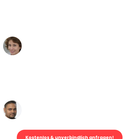
"Besser hätte ich mir den Umzug von
Mannheim nach Wien nicht vorstellen
können - DANKE!"
Maria W
Umzug von Mannheim nach Wien
"Mein Klavier kam in unter 24 Stunden
ohne einen Kratzer an - ein
erstklassiger Service!"
Ümit Y.
Klaviertransport in Mannheim
Kostenlos & unverbindlich anfragen!