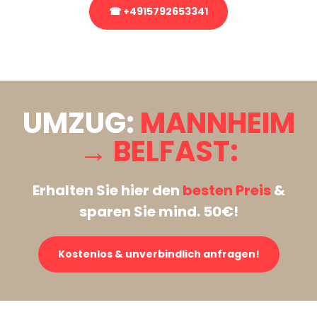
☎ +4915792653341
Stattdessen eine unverbindliche Anfrage senden
UMZUG:
MANNHEIM
→ BELFAST:
Erhalten Sie hier den
besten Preis
&
sparen Sie mind. 50€!
Kostenlos & unverbindlich anfragen!