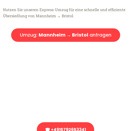
Nutzen Sie unseren Express-Umzug für eine schnelle und effiziente
Übersiedlung von Mannheim → Bristol.
Umzug:
Mannheim → Bristol
anfragen
Kostenlose Beratung!
Sie haben Fragen?
Sie haben Fragen zu Ihrem Transport oder benötigen eine Beratung
bezüglich Ihres Umzug?
Rufen Sie uns gerne an, unser Team aus Experten freut sich, Ihnen
kostenlos weiterzuhelfen!
☎ +4915792653341