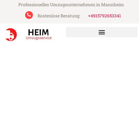
Professionelles Umzugsunternehmen in Mannheim
Kostenlose Beratung:
+4915792653341
Heim Umzugsservice aus Mannheim
Umzug Mannheim Bristol
Günstiger Umzug Mannheim Bristol (ab
199€)
Express-Abwicklung in unter 24 Stunden!
Über 15 Jahre Erfahrung mit Umzügen!
Angebot erhalten in unter 30 Minuten!