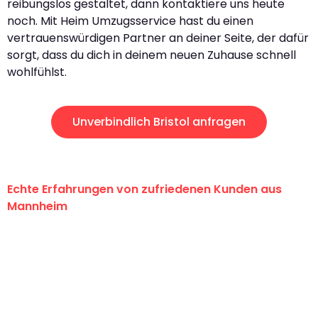
reibungslos gestaltet, dann kontaktiere uns heute
noch. Mit Heim Umzugsservice hast du einen
vertrauenswürdigen Partner an deiner Seite, der dafür
sorgt, dass du dich in deinem neuen Zuhause schnell
wohlfühlst.
Unverbindlich Bristol anfragen
Echte Erfahrungen von zufriedenen Kunden aus
Mannheim
"Erste Klasse! Ein großes Dankeschön
an das gesamte Team von Heim
Umzugsservice für ihren
außergewöhnlichen Service!"