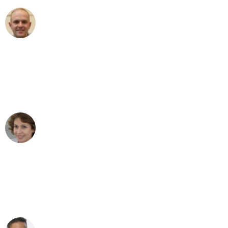
Frederik F.
Umzug in Mannheim
"Besser hätte ich mir den Umzug von
Mannheim nach Wien nicht vorstellen
können - DANKE!"
Maria W
Umzug von Mannheim nach Wien
"Mein Klavier kam in unter 24 Stunden
ohne einen Kratzer an - ein
erstklassiger Service!"