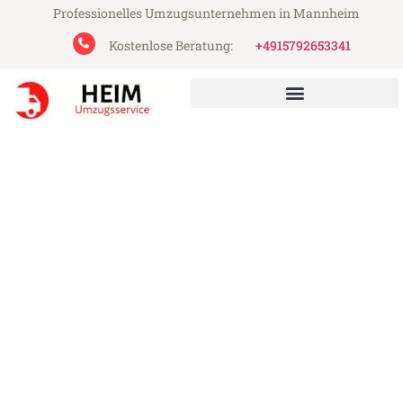
Professionelles Umzugsunternehmen in Mannheim
Kostenlose Beratung:
+4915792653341
Heim Umzugsservice aus Mannheim
Umzug Mannheim
Chesterfield
Günstiger Umzug Mannheim Chesterfield
(ab 199€)
Express-Abwicklung in unter 24 Stunden!
Über 15 Jahre Erfahrung mit Umzügen!