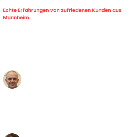
Echte Erfahrungen von zufriedenen Kunden aus
Mannheim
"Erste Klasse! Ein großes Dankeschön
an das gesamte Team von Heim
Umzugsservice für ihren
außergewöhnlichen Service!"
Frederik F.
Umzug in Mannheim
"Besser hätte ich mir den Umzug von
Mannheim nach Wien nicht vorstellen
können - DANKE!"