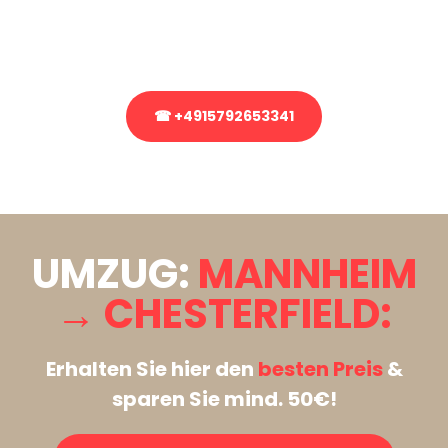
Rufen Sie uns gerne an, unser Team aus Experten freut sich, Ihnen
kostenlos weiterzuhelfen!
☎ +4915792653341
Stattdessen eine unverbindliche Anfrage senden
UMZUG:
MANNHEIM
→ CHESTERFIELD:
Erhalten Sie hier den
besten Preis
&
sparen Sie mind. 50€!