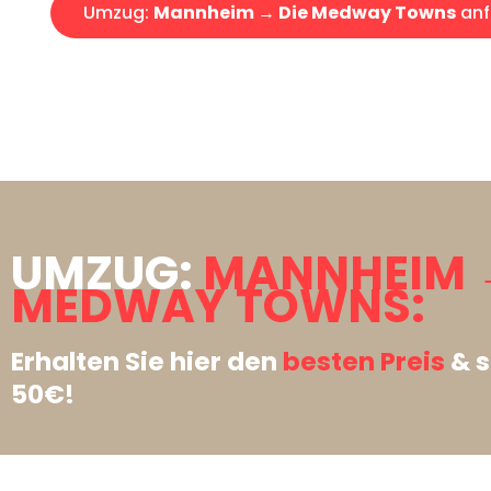
Umzug:
Mannheim → Die Medway Towns
anf
UMZUG:
MANNHEIM →
MEDWAY TOWNS:
Erhalten Sie hier den
besten Preis
& s
50€!