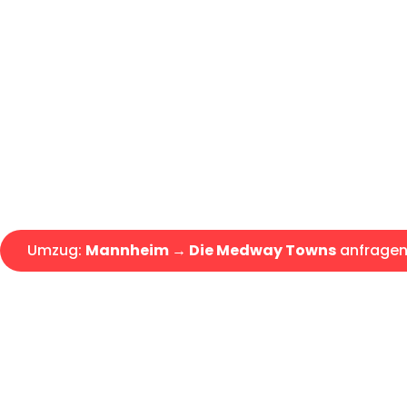
Günstiger Umzug Mannheim D
Express-Abwicklung in unter 2
Über 15 Jahre Erfahrung mit 
Angebot erhalten in unter 30 
Umzug:
Mannheim → Die Medway Towns
anfrage
Alle Umzugsanfragen sind zu 100% kostenlos & unverbind