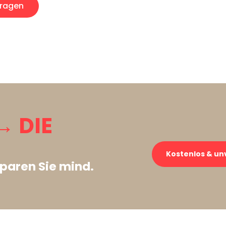
ragen
 DIE
Kostenlos & un
paren Sie mind.