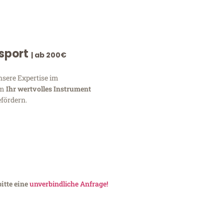
nsport
| ab 200€
nsere Expertise im
um
Ihr wertvolles Instrument
fördern.
itte eine
unverbindliche Anfrage!