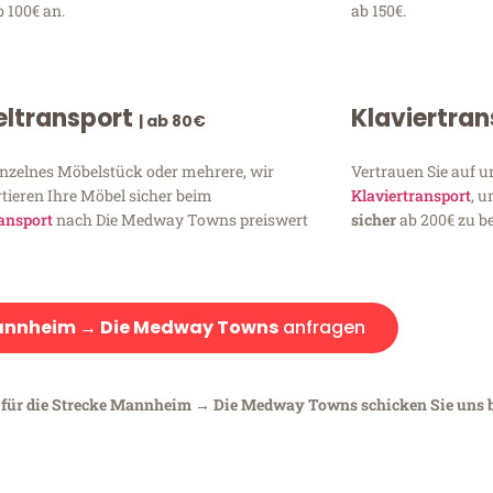
 100€ an.
ab 150€.
ltransport
Klaviertra
| ab 80€
inzelnes Möbelstück oder mehrere, wir
Vertrauen Sie auf u
tieren Ihre Möbel sicher beim
Klaviertransport
, 
ansport
nach Die Medway Towns preiswert
sicher
ab 200€ zu be
nnheim → Die Medway Towns
anfragen
n für die Strecke Mannheim → Die Medway Towns schicken Sie uns b