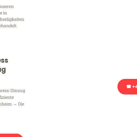
Sie 
unseren
Frag
e in
bseligkeiten
ehandelt.
Sie haben Fragen zu Ihrem
Beratung bezüglich Ihres
ess
Rufen Sie uns gerne an, un
Ihnen kostenlos weiterzuh
ug
☎ +4
xpress-Umzug
fiziente
nheim → Die
Stattdessen eine u