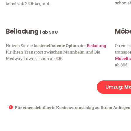
schon ab
bereits ab 250€ beginnt.
Beiladung
Möbe
| ab 50€
Nutzen Sie die
kosteneffiziente Option
der
Beiladung
Ob ein e
für Ihren Transport zwischen Mannheim und Die
transpor
Medway Towns schon ab 50€.
Möbeltr
ab 80€.
Umzug:
Ma
Für einen detaillierte Kostenvoranschlag zu Ihrem Anliege