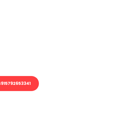
haben
en?
 Transport oder benötigen eine
 Umzug?
ser Team aus Experten freut sich,
elfen!
915792653341
nverbindliche Anfrage senden