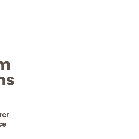
im
ns
rer
ce
Kostenlose Beratung!