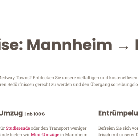
ise: Mannheim → 
dway Towns? Entdecken Sie unsere vielfältigen und kosteneffizient
hren Bedürfnissen gerecht zu werden und den Übergang so reibungslos
 Umzug
Entrümpel
| ab 100€
für
Studierende
oder den Transport weniger
Befreien Sie sich 
ände bieten wir
Mini-Umzüge
in Mannheim
frisch
mit unserer 