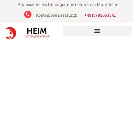
Professionelles Umzugsunternehmen in Mannheim
Kostenlose Beratung:
+4915792653341
Heim Umzugsservice aus Mannheim
Umzug Mannheim
Edinburgh
Günstiger Umzug Mannheim Edinburgh
(ab 199€)
Express-Abwicklung in unter 24 Stunden!
Über 15 Jahre Erfahrung mit Umzügen!