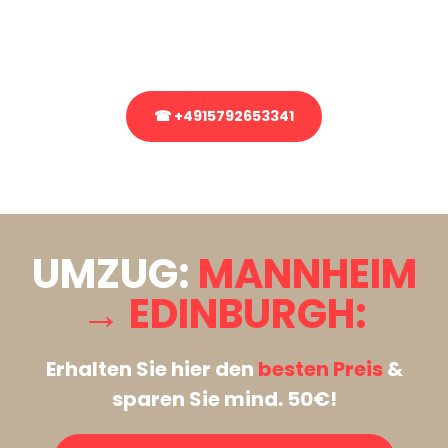
Rufen Sie uns gerne an, unser Team aus Experten freut sich, Ihnen
kostenlos weiterzuhelfen!
☎ +4915792653341
Stattdessen eine unverbindliche Anfrage senden
UMZUG:
MANNHEIM
→ EDINBURGH:
Erhalten Sie hier den
besten Preis
&
sparen Sie mind. 50€!