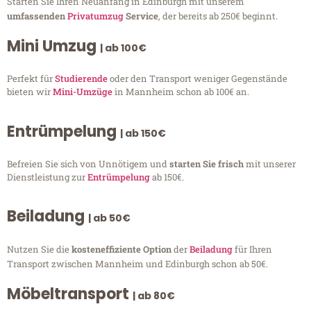
Starten Sie Ihren Neuanfang in Edinburgh mit unserem
umfassenden
Privatumzug
Service
, der bereits ab 250€ beginnt.
Mini Umzug
| ab 100€
Perfekt für
Studierende
oder den Transport weniger Gegenstände
bieten wir
Mini-Umzüge
in Mannheim schon ab 100€ an.
Entrümpelung
| ab 150€
Befreien Sie sich von Unnötigem und
starten Sie frisch
mit unserer
Dienstleistung zur
Entrümpelung
ab 150€.
Beiladung
| ab 50€
Nutzen Sie die
kosteneffiziente Option
der
Beiladung
für Ihren
Transport zwischen Mannheim und Edinburgh schon ab 50€.
Möbeltransport
| ab 80€