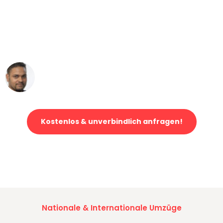
"Mein Klavier kam in unter 24 Stunden
ohne einen Kratzer an - ein
erstklassiger Service!"
Ümit Y.
Klaviertransport in Mannheim
Kostenlos & unverbindlich anfragen!
Jetzt anfragen und der nächste glückliche Kunde werden. Alle
Umzugsanfragen sind zu
100% kostenlos & unverbindlich!
Nationale & Internationale Umzüge