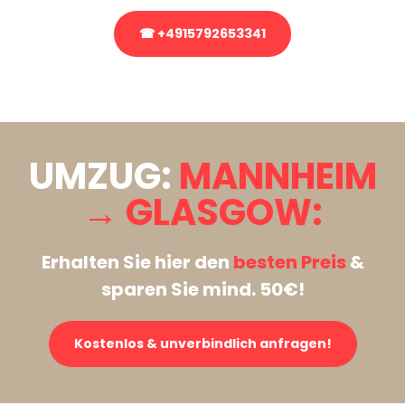
☎ +4915792653341
Stattdessen eine unverbindliche Anfrage senden
UMZUG:
MANNHEIM
→ GLASGOW:
Erhalten Sie hier den
besten Preis
&
sparen Sie mind. 50€!
Kostenlos & unverbindlich anfragen!