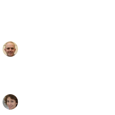
"Erste Klasse! Ein großes Dankeschön
an das gesamte Team von Heim
Umzugsservice für ihren
außergewöhnlichen Service!"
Frederik F.
Umzug in Mannheim
"Besser hätte ich mir den Umzug von
Mannheim nach Wien nicht vorstellen
können - DANKE!"
Maria W
Umzug von Mannheim nach Wien