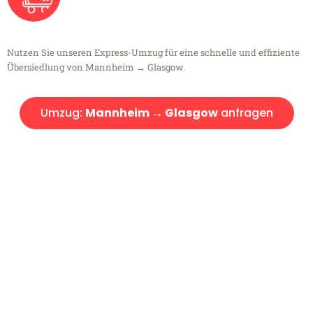
Nutzen Sie unseren Express-Umzug für eine schnelle und effiziente
Übersiedlung von Mannheim → Glasgow.
Umzug:
Mannheim → Glasgow
anfragen
Kostenlose Beratung!
Sie haben Fragen?
Sie haben Fragen zu Ihrem Transport oder benötigen eine Beratung
bezüglich Ihres Umzug?
Rufen Sie uns gerne an, unser Team aus Experten freut sich, Ihnen
kostenlos weiterzuhelfen!