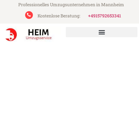
Professionelles Umzugsunternehmen in Mannheim
Kostenlose Beratung:
+4915792653341
Heim Umzugsservice aus Mannheim
Umzug Mannheim Glasgow
Günstiger Umzug Mannheim Glasgow (ab
199€)
Express-Abwicklung in unter 24 Stunden!
Über 15 Jahre Erfahrung mit Umzügen!
Angebot erhalten in unter 30 Minuten!