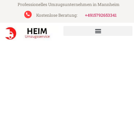
Professionelles Umzugsunternehmen in Mannheim
Kostenlose Beratung:
+4915792653341
Heim Umzugsservice aus Mannheim
Umzug Mannheim
Huddersfield
Günstiger Umzug Mannheim Huddersfield
(ab 199€)
Express-Abwicklung in unter 24 Stunden!
Über 15 Jahre Erfahrung mit Umzügen!