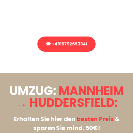
Sie haben Fragen zu Ihrem Transport oder benötigen eine Beratung
bezüglich Ihres Umzug?
Rufen Sie uns gerne an, unser Team aus Experten freut sich, Ihnen
kostenlos weiterzuhelfen!
☎ +4915792653341
Stattdessen eine unverbindliche Anfrage senden
UMZUG:
MANNHEIM
→ HUDDERSFIELD:
Erhalten Sie hier den
besten Preis
&
sparen Sie mind. 50€!