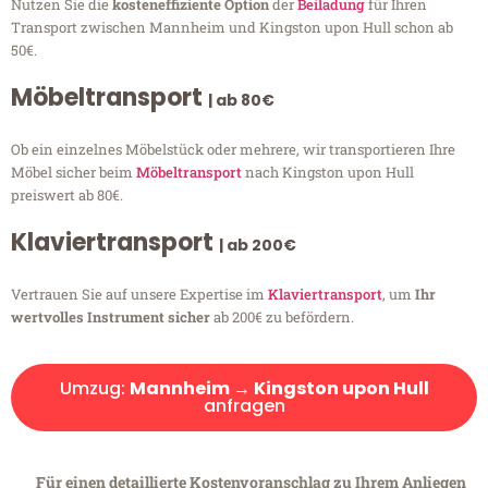
Nutzen Sie die
kosteneffiziente Option
der
Beiladung
für Ihren
Transport zwischen Mannheim und Kingston upon Hull schon ab
50€.
Möbeltransport
| ab 80€
Ob ein einzelnes Möbelstück oder mehrere, wir transportieren Ihre
Möbel sicher beim
Möbeltransport
nach Kingston upon Hull
preiswert ab 80€.
Klaviertransport
| ab 200€
Vertrauen Sie auf unsere Expertise im
Klaviertransport
, um
Ihr
wertvolles Instrument sicher
ab 200€ zu befördern.
Umzug:
Mannheim → Kingston upon Hull
anfragen
Für einen detaillierte Kostenvoranschlag zu Ihrem Anliegen