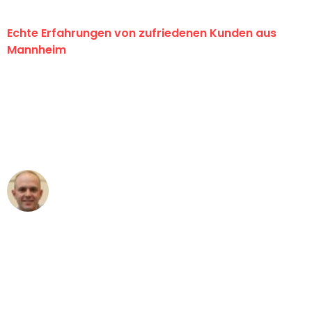
Echte Erfahrungen von zufriedenen Kunden aus
Mannheim
"Erste Klasse! Ein großes Dankeschön
an das gesamte Team von Heim
Umzugsservice für ihren
außergewöhnlichen Service!"
Frederik F.
Umzug in Mannheim
"Besser hätte ich mir den Umzug von
Mannheim nach Wien nicht vorstellen
können - DANKE!"