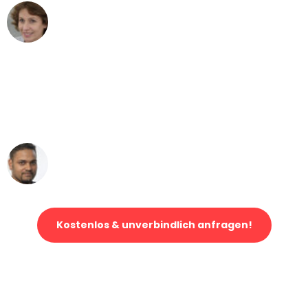
Maria W
Umzug von Mannheim nach Wien
"Mein Klavier kam in unter 24 Stunden
ohne einen Kratzer an - ein
erstklassiger Service!"
Ümit Y.
Klaviertransport in Mannheim
Kostenlos & unverbindlich anfragen!
Jetzt anfragen und der nächste glückliche Kunde werden. Alle
Umzugsanfragen sind zu
100% kostenlos & unverbindlich!