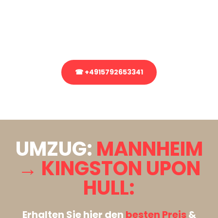
Sie haben Fragen zu Ihrem Transport oder benötigen eine Beratung
bezüglich Ihres Umzug?
Rufen Sie uns gerne an, unser Team aus Experten freut sich, Ihnen
kostenlos weiterzuhelfen!
☎ +4915792653341
Stattdessen eine unverbindliche Anfrage senden
UMZUG:
MANNHEIM
→ KINGSTON UPON
HULL:
Erhalten Sie hier den
besten Preis
&