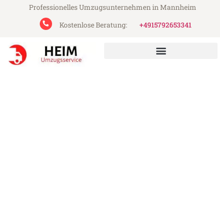
Professionelles Umzugsunternehmen in Mannheim
Kostenlose Beratung:
+4915792653341
Heim Umzugsservice aus Mannheim
Umzug Mannheim Kingston
upon Hull
Günstiger Umzug Mannheim Kingston
upon Hull (ab 199€)
Express-Abwicklung in unter 24 Stunden!
Über 15 Jahre Erfahrung mit Umzügen!