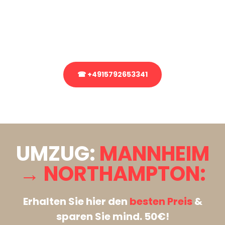
Sie haben Fragen zu Ihrem Transport oder benötigen eine Beratung
bezüglich Ihres Umzug?
Rufen Sie uns gerne an, unser Team aus Experten freut sich, Ihnen
kostenlos weiterzuhelfen!
☎ +4915792653341
Stattdessen eine unverbindliche Anfrage senden
UMZUG:
MANNHEIM
→ NORTHAMPTON:
Erhalten Sie hier den
besten Preis
&
sparen Sie mind. 50€!