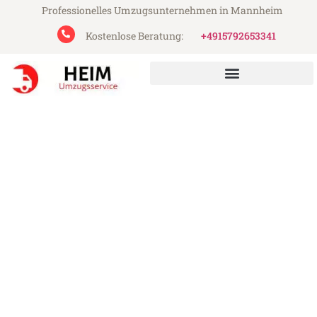
Professionelles Umzugsunternehmen in Mannheim
Kostenlose Beratung:
+4915792653341
Heim Umzugsservice aus Mannheim
Umzug Mannheim
Northampton
Günstiger Umzug Mannheim Northampton
(ab 199€)
Express-Abwicklung in unter 24 Stunden!
Über 15 Jahre Erfahrung mit Umzügen!