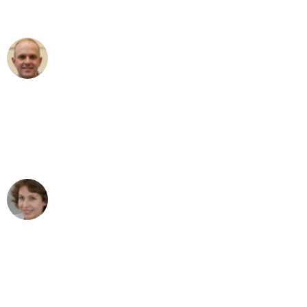
außergewöhnlichen Service!"
Frederik F.
Umzug in Mannheim
"Besser hätte ich mir den Umzug von
Mannheim nach Wien nicht vorstellen
können - DANKE!"
Maria W
Umzug von Mannheim nach Wien
"Mein Klavier kam in unter 24 Stunden
ohne einen Kratzer an - ein
erstklassiger Service!"