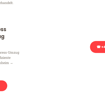
ehandelt.
Sie haben Fragen zu Ihrem
Beratung bezüglich Ihres
Rufen Sie uns gerne an, un
ess
Ihnen kostenlos weiterzuh
ug
☎ +4
xpress-Umzug
fiziente
Stattdessen eine u
nnheim →
n