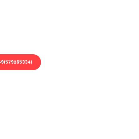
 Transport oder benötigen eine
 Umzug?
ser Team aus Experten freut sich,
elfen!
915792653341
nverbindliche Anfrage senden