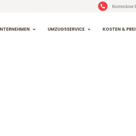
Kostenlose 
NTERNEHMEN
UMZUGSSERVICE
KOSTEN & PREI
eim Norwich
rwich (ab 199€)