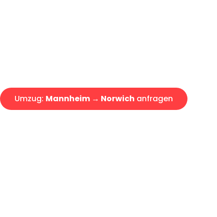
Express-Abwicklung in unter 2
Über 15 Jahre Erfahrung mit 
Angebot erhalten in unter 30 
Umzug:
Mannheim → Norwich
anfragen
Alle Umzugsanfragen sind zu 100% kostenlos & unverbind