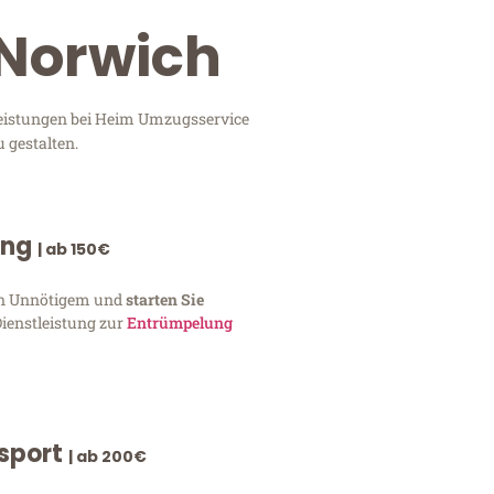
 Norwich
leistungen bei Heim Umzugsservice
 gestalten.
ung
| ab 150€
von Unnötigem und
starten Sie
Dienstleistung zur
Entrümpelung
nsport
| ab 200€