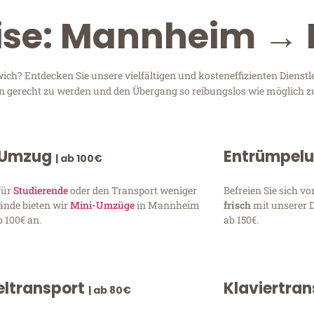
eise: Mannheim →
? Entdecken Sie unsere vielfältigen und kosteneffizienten Dienst
en gerecht zu werden und den Übergang so reibungslos wie möglich zu
 Umzug
Entrümpel
| ab 100€
für
Studierende
oder den Transport weniger
Befreien Sie sich 
ände bieten wir
Mini-Umzüge
in Mannheim
frisch
mit unserer 
 100€ an.
ab 150€.
ltransport
Klaviertra
| ab 80€