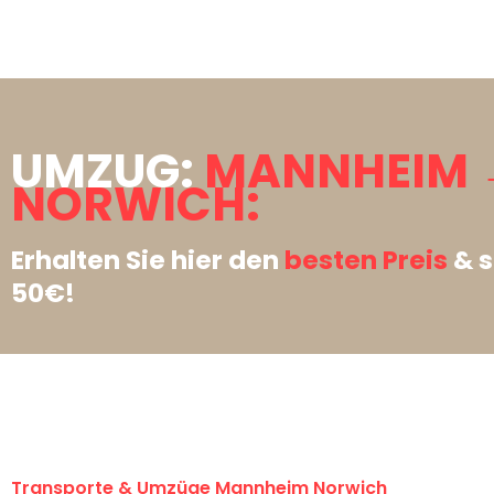
UMZUG:
MANNHEIM 
NORWICH:
Erhalten Sie hier den
besten Preis
& s
50€!
Transporte & Umzüge Mannheim Norwich