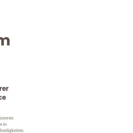
im
rer
Kostenlose Beratung!
ce
Sie 
unseren
Frag
e in
bseligkeiten