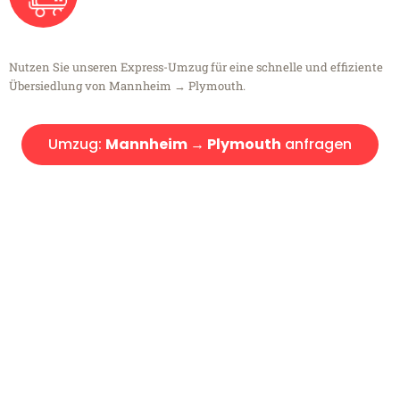
Nutzen Sie unseren Express-Umzug für eine schnelle und effiziente
Übersiedlung von Mannheim → Plymouth.
Umzug:
Mannheim → Plymouth
anfragen
Kostenlose Beratung!
Sie haben Fragen?
Sie haben Fragen zu Ihrem Transport oder benötigen eine Beratung
bezüglich Ihres Umzug?
Rufen Sie uns gerne an, unser Team aus Experten freut sich, Ihnen
kostenlos weiterzuhelfen!