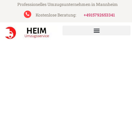
Professionelles Umzugsunternehmen in Mannheim
Kostenlose Beratung:
+4915792653341
Heim Umzugsservice aus Mannheim
Umzug Mannheim Plymouth
Günstiger Umzug Mannheim Plymouth (ab
199€)
Express-Abwicklung in unter 24 Stunden!
Über 15 Jahre Erfahrung mit Umzügen!
Angebot erhalten in unter 30 Minuten!