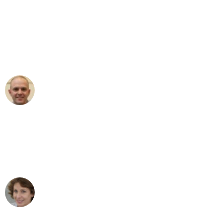
"Erste Klasse! Ein großes Dankeschön
an das gesamte Team von Heim
Umzugsservice für ihren
außergewöhnlichen Service!"
Frederik F.
Umzug in Mannheim
"Besser hätte ich mir den Umzug von
Mannheim nach Wien nicht vorstellen
können - DANKE!"
Maria W
Umzug von Mannheim nach Wien