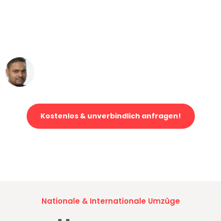
"Mein Klavier kam in unter 24 Stunden
ohne einen Kratzer an - ein
erstklassiger Service!"
Ümit Y.
Klaviertransport in Mannheim
Kostenlos & unverbindlich anfragen!
Jetzt anfragen und der nächste glückliche Kunde werden. Alle
Umzugsanfragen sind zu
100% kostenlos & unverbindlich!
Nationale & Internationale Umzüge