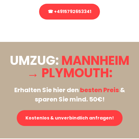
☎ +4915792653341
Stattdessen eine unverbindliche Anfrage senden
UMZUG:
MANNHEIM
→ PLYMOUTH:
Erhalten Sie hier den
besten Preis
&
sparen Sie mind. 50€!
Kostenlos & unverbindlich anfragen!