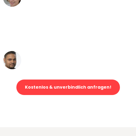
Umzug von Mannheim nach Wien
"Mein Klavier kam in unter 24 Stunden
ohne einen Kratzer an - ein
erstklassiger Service!"
Ümit Y.
Klaviertransport in Mannheim
Kostenlos & unverbindlich anfragen!
Jetzt anfragen und der nächste glückliche Kunde werden. Alle
Umzugsanfragen sind zu
100% kostenlos & unverbindlich!