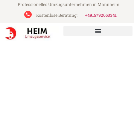
Professionelles Umzugsunternehmen in Mannheim
Kostenlose Beratung:
+4915792653341
Heim Umzugsservice aus Mannheim
Umzug Mannheim
Southampton
Günstiger Umzug Mannheim Southampton
(ab 199€)
Express-Abwicklung in unter 24 Stunden!
Über 15 Jahre Erfahrung mit Umzügen!