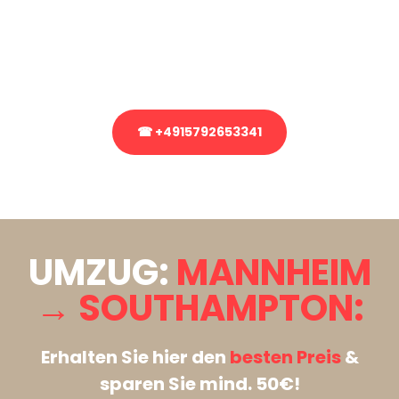
Sie haben Fragen zu Ihrem Transport oder benötigen eine Beratung
bezüglich Ihres Umzug?
Rufen Sie uns gerne an, unser Team aus Experten freut sich, Ihnen
kostenlos weiterzuhelfen!
☎ +4915792653341
Stattdessen eine unverbindliche Anfrage senden
UMZUG:
MANNHEIM
→ SOUTHAMPTON:
Erhalten Sie hier den
besten Preis
&
sparen Sie mind. 50€!