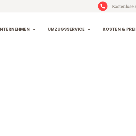
Kostenlose 
NTERNEHMEN
UMZUGSSERVICE
KOSTEN & PREI
eim Swansea
wansea (ab 199€)