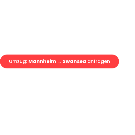
Express-Abwicklung in unter 2
Über 15 Jahre Erfahrung mit 
Angebot erhalten in unter 30 
Umzug:
Mannheim → Swansea
anfragen
Alle Umzugsanfragen sind zu 100% kostenlos & unverbind