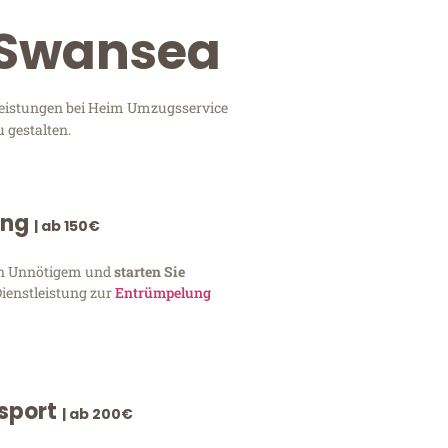
 Swansea
leistungen bei Heim Umzugsservice
 gestalten.
ung
| ab 150€
von Unnötigem und
starten Sie
Dienstleistung zur
Entrümpelung
nsport
| ab 200€