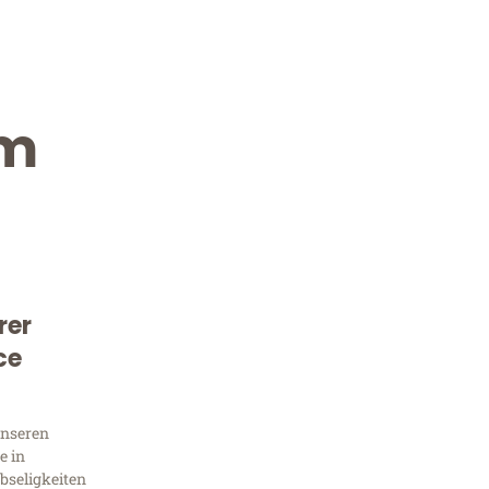
im
rer
Kostenlose Beratung!
ce
Sie 
unseren
Frag
e in
bseligkeiten