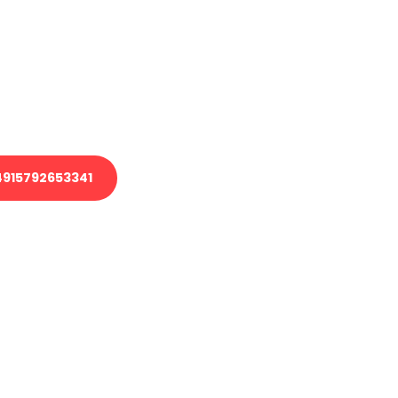
 Transport oder benötigen eine
 Umzug?
ser Team aus Experten freut sich,
elfen!
915792653341
nverbindliche Anfrage senden