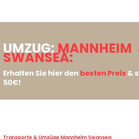
UMZUG:
MANNHEIM 
SWANSEA:
Erhalten Sie hier den
besten Preis
& s
50€!
Transporte & Umzüge Mannheim Swansea