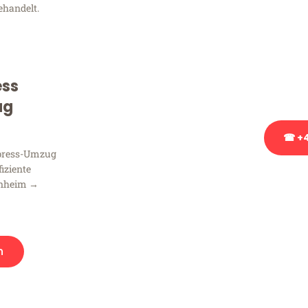
ehandelt.
Sie haben Fragen zu Ihrem
Beratung bezüglich Ihres
Rufen Sie uns gerne an, un
ess
Ihnen kostenlos weiterzuh
ug
☎ +4
xpress-Umzug
fiziente
Stattdessen eine u
nnheim →
n