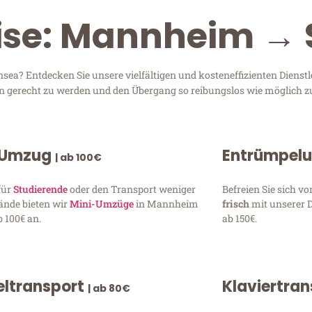
eise: Mannheim →
a? Entdecken Sie unsere vielfältigen und kosteneffizienten Dienst
en gerecht zu werden und den Übergang so reibungslos wie möglich zu
 Umzug
Entrümpel
| ab 100€
für
Studierende
oder den Transport weniger
Befreien Sie sich 
ände bieten wir
Mini-Umzüge
in Mannheim
frisch
mit unserer 
 100€ an.
ab 150€.
ltransport
Klaviertra
| ab 80€