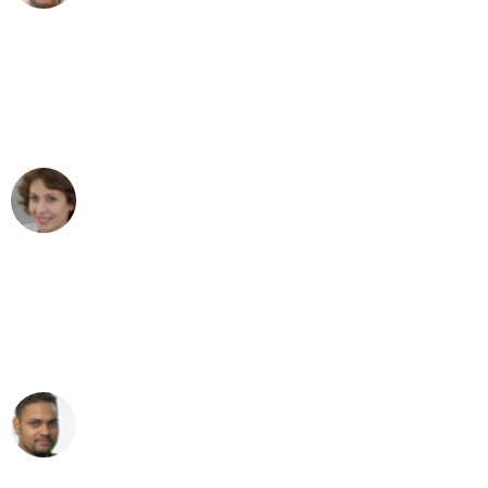
"Besser hätte ich mir den Umzug von
Mannheim nach Wien nicht vorstellen
können - DANKE!"
Maria W
Umzug von Mannheim nach Wien
"Mein Klavier kam in unter 24 Stunden
ohne einen Kratzer an - ein
erstklassiger Service!"
Ümit Y.
Klaviertransport in Mannheim