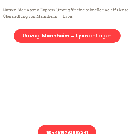
Nutzen Sie unseren Express-Umzug für eine schnelle und effiziente
Übersiedlung von Mannheim → Lyon.
Umzug:
Mannheim → Lyon
anfragen
Kostenlose Beratung!
Sie haben Fragen?
Sie haben Fragen zu Ihrem Transport oder benötigen eine Beratung
bezüglich Ihres Umzug?
Rufen Sie uns gerne an, unser Team aus Experten freut sich, Ihnen
kostenlos weiterzuhelfen!
☎ +4915792653341